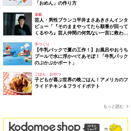
「おめん」の作り方
連載
芸人・男性ブランコ平井まさあきさんインタ
ビュー「『そのままやってたら順番が回って
くるやろ』芸人仲間の何気ない一言に救われ
てきたから、頑張れる」
手づくり
【牛乳パックで夏の工作！】お風呂やおうち
プールで水に浮かべてあそぼ！「牛乳パック
のぷかぷかボート」
ごはん・おやつ
子どもが喜ぶ世界の晩ごはん！アメリカのフ
ライドチキン＆フライドポテト
もっと読む