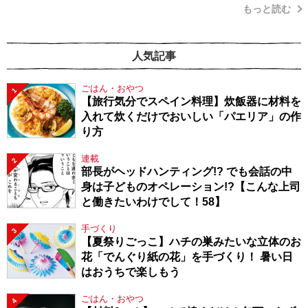
もっと読む
人気記事
ごはん・おやつ
1
【旅行気分でスペイン料理】炊飯器に材料を
入れて炊くだけでおいしい「パエリア」の作
り方
連載
2
部長がヘッドハンティング!? でも会話の中
身は子どものオペレーション!?【こんな上司
と働きたいわけでして！58】
手づくり
3
【夏祭りごっこ】ハチの巣みたいな立体のお
花「でんぐり紙の花」を手づくり！ 暑い日
はおうちで楽しもう
ごはん・おやつ
4