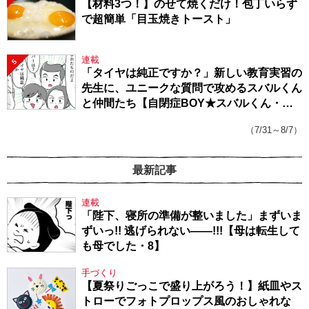
【材料3つ！】のせて焼くだけ！包丁いらず
で超簡単「目玉焼きトースト」
連載
5
「タイヤは純正ですか？」新しい教育実習の
先生に、ユニークな質問で攻めるスバルくん
と仲間たち【自閉症BOY★スバルくん・
143】
（7/31～8/7）
最新記事
連載
「陛下、寝所の準備が整いました」まずいま
ずいっ!! 逃げられない――!!!【母は転生して
も母でした・8】
手づくり
【夏祭りごっこで盛り上がろう！】紙皿やス
トローでフォトプロップス風のおしゃれな