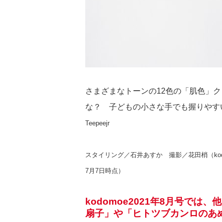
さまざまなトーンの12色の「肌色」
な？ 子どもの小さな手でも握りやす
Teepeejr
スタイリング／石井あすか 撮影／花田梢（kodo
7月7日時点）
kodomoe2021年8月号で
扇子」や「ヒトツブカンロのあ