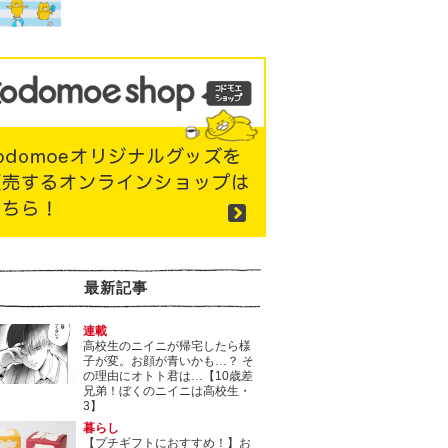
最新記事
連載
高校生のニイニが帰宅したら様
子が変。お顔が青いかも…？ そ
の理由にオトト君は…【10歳差
兄弟！ぼくのニイニは高校生・
3】
暮らし
【プチギフトにおすすめ！】お