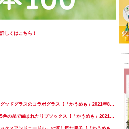
詳しくはこちら！
リサ・ラーソンとグッドグラスのコラボグラス【「かうめも」2021年8月号】
プレゼントに◎。5色の糸で編まれたリブソックス【「かうめも」2021年8月号】
京都発の箱店「ボックスアンドニードル」の涼し気な扇子【「かうめも」2021年8月号】