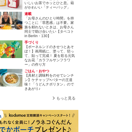
いしいお茶でホッとひと息。箱
がかわいい「ティーバッグ」
連載
「お母さんのひとり時間」を持
つことに「罪悪感」は不要。家
族を頼れないときは、お母さん
同士で助け合いたい【タベコト
in Berlin・130】
手づくり
【ボーネルンドのきせつとあそ
ぼ！】画用紙に、塗って、切っ
て、貼って完成！ 夏を彩る元気
なお花「カラフルサンフラワ
ー」の作り方
ごはん・おやつ
【具材と調味料をのせてレンチ
ン】ケチャップ×バターの王道
味！「うどんナポリタン」ので
きあがり♪
もっと見る