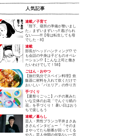
人気記事
連載／子育て
「陛下、寝所の準備が整いまし
た」まずいまずいっ!! 逃げられ
ない――!!!【母は転生しても母
でした・8】
連載
部長がヘッドハンティング!? で
も会話の中身は子どものオペレ
ーション!?【こんな上司と働き
たいわけでして！58】
ごはん・おやつ
【旅行気分でスペイン料理】炊
飯器に材料を入れて炊くだけで
おいしい「パエリア」の作り方
手づくり
【夏祭りごっこ】ハチの巣みた
いな立体のお花「でんぐり紙の
花」を手づくり！ 暑い日はおう
ちで楽しもう
連載／暮らし
芸人・男性ブランコ平井まさあ
きさんインタビュー「『そのま
まやってたら順番が回ってくる
やろ』芸人仲間の何気ない一言