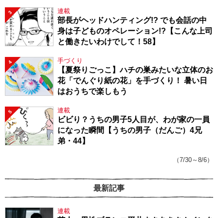
連載
3
部長がヘッドハンティング!? でも会話の中
身は子どものオペレーション!?【こんな上司
と働きたいわけでして！58】
手づくり
4
【夏祭りごっこ】ハチの巣みたいな立体のお
花「でんぐり紙の花」を手づくり！ 暑い日
はおうちで楽しもう
連載
5
ビビり？うちの男子5人目が、わが家の一員
になった瞬間【うちの男子（だんご）4兄
弟・44】
（7/30～8/6）
最新記事
連載