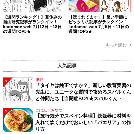
【週間ランキング！】夏休みの
【読まれてます！】暑い季節に
自由研究記事がランクイン！
ピッタリの記事がランクイン！
kodomoe web 7月12日～18日
kodomoe web 7月5日～11日の
の週間TOP5★
週間TOP5★
もっと読む
人気記事
連載
1
「タイヤは純正ですか？」新しい教育実習の
先生に、ユニークな質問で攻めるスバルくん
と仲間たち【自閉症BOY★スバルくん・
143】
ごはん・おやつ
2
【旅行気分でスペイン料理】炊飯器に材料を
入れて炊くだけでおいしい「パエリア」の作
り方