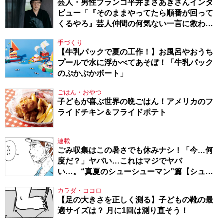
芸人・男性ブランコ平井まさあきさんインタ
ビュー「『そのままやってたら順番が回って
くるやろ』芸人仲間の何気ない一言に救われ
てきたから、頑張れる」
手づくり
【牛乳パックで夏の工作！】お風呂やおうち
プールで水に浮かべてあそぼ！「牛乳パック
のぷかぷかボート」
ごはん・おやつ
子どもが喜ぶ世界の晩ごはん！アメリカのフ
ライドチキン＆フライドポテト
連載
ごみ収集はこの暑さでも休みナシ！「今…何
度だ？」ヤバい…これはマジでヤバ
い…。“真夏のシューシューマン”篇【シュー
シューマン・17】
カラダ・ココロ
【足の大きさを正しく測る】子どもの靴の最
適サイズは？ 月に1回は測り直そう！