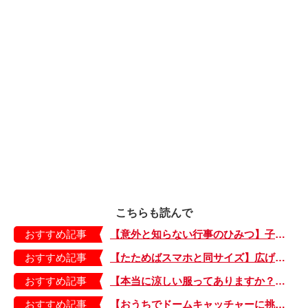
こちらも読んで
おすすめ記事
【意外と知らない行事のひみつ】子どもにはどう伝える？「お盆」って何だろう？
おすすめ記事
【たためばスマホと同サイズ】広げるとビビッドでジューシーな柄が目を引くコンパクトな「扇子」
おすすめ記事
【本当に涼しい服ってありますか？】夏素材の代表「リネン」で夏らしいおしゃれを♪「ワンピース」「パンツ」「スカート」「シャツ」の気になるアイテムはコレ！
おすすめ記事
【おうちでドームキャッチャーに挑戦だ】アンパンマン わくわくドームキャッチャー