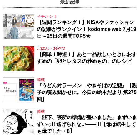
最新記事
イチオシ！
【週間ランキング！】NISAやファッション
の記事がランクイン！ kodomoe web 7月19
日～25日の週間TOP5★
ごはん・おやつ
【簡単！時短！】あと一品欲しいときにおす
すめの「卵とレタスの炒めもの」のレシピ
連載
『うどん対ラーメン やきそばの逆襲』【親
子の読み聞かせに。今日の絵本だより 第375
回】
連載
「陛下、寝所の準備が整いました」まずいま
ずいっ!! 逃げられない――!!!【母は転生して
も母でした・8】