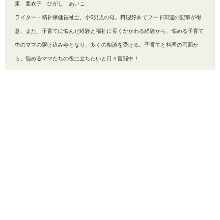
東 亜衣子 ひがし あいこ
ライター・精神保健福祉士。小6男児の母。料理好きでフード関連の記事が得
意。また、子育てに悩んだ経験と福祉に長くかかわる経験から、悩める子育て
中のママの駆け込み寺となり、多くの相談を受ける。子育てと料理の両面か
ら、悩めるママたちの役に立ちたいと日々奮闘中！