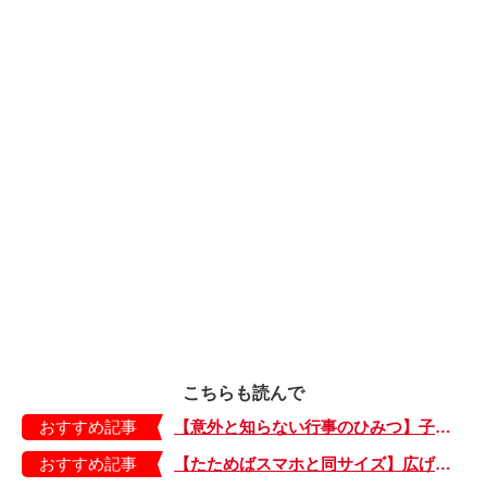
こちらも読んで
おすすめ記事
【意外と知らない行事のひみつ】子どもにはどう伝える？「お盆」って何だろう？
おすすめ記事
【たためばスマホと同サイズ】広げるとビビッドでジューシーな柄が目を引くコンパクトな「扇子」