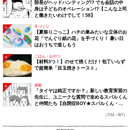
部長がヘッドハンティング!? でも会話の中
身は子どものオペレーション!?【こんな上司
と働きたいわけでして！58】
手づくり
3
【夏祭りごっこ】ハチの巣みたいな立体のお
花「でんぐり紙の花」を手づくり！ 暑い日
はおうちで楽しもう
ごはん・おやつ
4
【材料3つ！】のせて焼くだけ！包丁いらず
で超簡単「目玉焼きトースト」
連載
5
「タイヤは純正ですか？」新しい教育実習の
先生に、ユニークな質問で攻めるスバルくん
と仲間たち【自閉症BOY★スバルくん・
143】
（7/31～8/7）