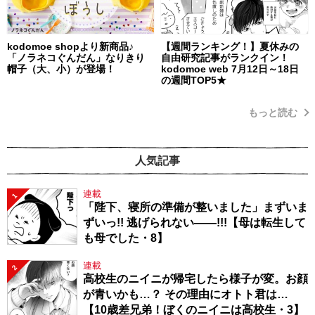
kodomoe shopより新商品♪
【週間ランキング！】夏休みの
「ノラネコぐんだん」なりきり
自由研究記事がランクイン！
帽子（大、小）が登場！
kodomoe web 7月12日～18日
の週間TOP5★
もっと読む
人気記事
連載
1
「陛下、寝所の準備が整いました」まずいま
ずいっ!! 逃げられない――!!!【母は転生して
も母でした・8】
連載
2
高校生のニイニが帰宅したら様子が変。お顔
が青いかも…？ その理由にオトト君は…
【10歳差兄弟！ぼくのニイニは高校生・3】