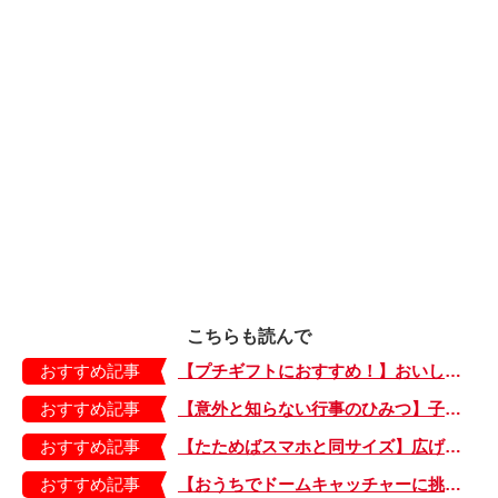
こちらも読んで
おすすめ記事
【プチギフトにおすすめ！】おいしいお茶でホッとひと息。箱がかわいい「ティーバッグ」
おすすめ記事
【意外と知らない行事のひみつ】子どもにはどう伝える？「お盆」って何だろう？
おすすめ記事
【たためばスマホと同サイズ】広げるとビビッドでジューシーな柄が目を引くコンパクトな「扇子」
おすすめ記事
【おうちでドームキャッチャーに挑戦だ】アンパンマン わくわくドームキャッチャー