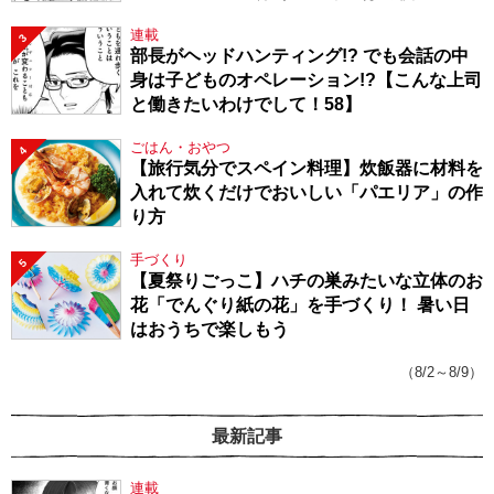
連載
3
部長がヘッドハンティング!? でも会話の中
身は子どものオペレーション!?【こんな上司
と働きたいわけでして！58】
ごはん・おやつ
4
【旅行気分でスペイン料理】炊飯器に材料を
入れて炊くだけでおいしい「パエリア」の作
り方
手づくり
5
【夏祭りごっこ】ハチの巣みたいな立体のお
花「でんぐり紙の花」を手づくり！ 暑い日
はおうちで楽しもう
（8/2～8/9）
最新記事
連載