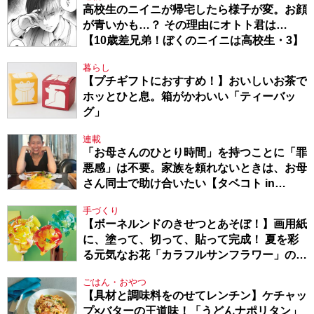
高校生のニイニが帰宅したら様子が変。お顔
が青いかも…？ その理由にオトト君は…
【10歳差兄弟！ぼくのニイニは高校生・3】
暮らし
【プチギフトにおすすめ！】おいしいお茶で
ホッとひと息。箱がかわいい「ティーバッ
グ」
連載
「お母さんのひとり時間」を持つことに「罪
悪感」は不要。家族を頼れないときは、お母
さん同士で助け合いたい【タベコト in
Berlin・130】
手づくり
【ボーネルンドのきせつとあそぼ！】画用紙
に、塗って、切って、貼って完成！ 夏を彩
る元気なお花「カラフルサンフラワー」の作
り方
ごはん・おやつ
【具材と調味料をのせてレンチン】ケチャッ
プ×バターの王道味！「うどんナポリタン」