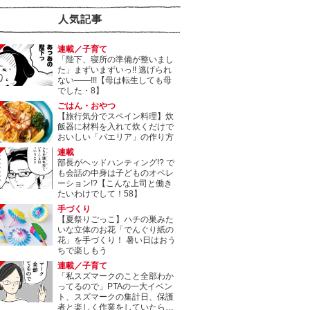
人気記事
連載／子育て
「陛下、寝所の準備が整いまし
た」まずいまずいっ!! 逃げられ
ない――!!!【母は転生しても母
でした・8】
ごはん・おやつ
【旅行気分でスペイン料理】炊
飯器に材料を入れて炊くだけで
おいしい「パエリア」の作り方
連載
部長がヘッドハンティング!? で
も会話の中身は子どものオペレ
ーション!?【こんな上司と働き
たいわけでして！58】
手づくり
【夏祭りごっこ】ハチの巣みた
いな立体のお花「でんぐり紙の
花」を手づくり！ 暑い日はおう
ちで楽しもう
連載／子育て
「私スズマークのこと全部わか
ってるので」PTAの一大イベン
ト、スズマークの集計日、保護
者と楽しく作業をしていたら…