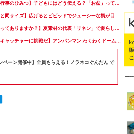
【意外と知らない行事のひみつ】子どもにはどう伝える？「お盆」って何だろう？
【たためばスマホと同サイズ】広げるとビビッドでジューシーな柄が目を引くコンパクトな「扇子」
【本当に涼しい服ってありますか？】夏素材の代表「リネン」で夏らしいおしゃれを♪「ワンピース」「パンツ」「スカート」「シャツ」の気になるアイテムはコレ！
【おうちでドームキャッチャーに挑戦だ】アンパンマン わくわくドームキャッチャー
ンペーン開催中】全員もらえる！ノラネコぐんだん で