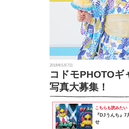
2018年5月7日
コドモPHOTO
写真大募集！
こちらも読みたい
『DJうんち』7
せ