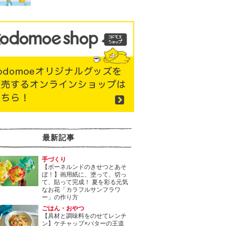
最新記事
手づくり
【ボーネルンドのきせつとあそ
ぼ！】画用紙に、塗って、切っ
て、貼って完成！ 夏を彩る元気
なお花「カラフルサンフラワ
ー」の作り方
ごはん・おやつ
【具材と調味料をのせてレンチ
ン】ケチャップ×バターの王道