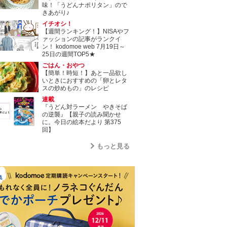
味！「うどんナポリタン」ので
きあがり♪
イチオシ！
【週間ランキング！】NISAやフ
ァッションの記事がランクイ
ン！ kodomoe web 7月19日～
25日の週間TOP5★
ごはん・おやつ
【簡単！時短！】あと一品欲し
いときにおすすめの「卵とレタ
スの炒めもの」のレシピ
連載
『うどん対ラーメン やきそば
の逆襲』【親子の読み聞かせ
に。今日の絵本だより 第375
回】
もっと見る