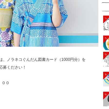
1
2
3
、ノラネコぐんだん図書カード（1000円分）を
応募ください！
4
：００
5