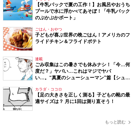
【牛乳パックで夏の工作！】お風呂やおうち
プールで水に浮かべてあそぼ！「牛乳パック
のぷかぷかボート」
ごはん・おやつ
子どもが喜ぶ世界の晩ごはん！アメリカのフ
ライドチキン＆フライドポテト
連載
ごみ収集はこの暑さでも休みナシ！「今…何
度だ？」ヤバい…これはマジでヤバ
い…。“真夏のシューシューマン”篇【シュー
シューマン・17】
カラダ・ココロ
【足の大きさを正しく測る】子どもの靴の最
適サイズは？ 月に1回は測り直そう！
もっと読む