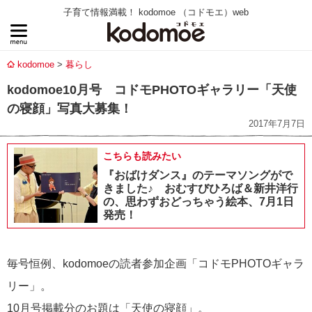
子育て情報満載！ kodomoe （コドモエ）web
kodomoe
暮らし
kodomoe10月号 コドモPHOTOギャラリー「天使
の寝顔」写真大募集！
2017年7月7日
こちらも読みたい
『おばけダンス』のテーマソングがで
きました♪ おむすびひろば＆新井洋行
の、思わずおどっちゃう絵本、7月1日
発売！
毎号恒例、kodomoeの読者参加企画「コドモPHOTOギャラ
リー」。
10月号掲載分のお題は「天使の寝顔」。