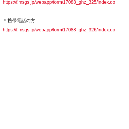
https://f.msgs.jp/webapp/form/17088_ghz_325/index.do
＊携帯電話の方
https://f.msgs.jp/webapp/form/17088_ghz_326/index.do