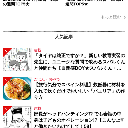
の週間TOP5★
週間TOP5★
もっと読む
人気記事
連載
1
「タイヤは純正ですか？」新しい教育実習の
先生に、ユニークな質問で攻めるスバルくん
と仲間たち【自閉症BOY★スバルくん・
143】
ごはん・おやつ
2
【旅行気分でスペイン料理】炊飯器に材料を
入れて炊くだけでおいしい「パエリア」の作
り方
連載
3
部長がヘッドハンティング!? でも会話の中
身は子どものオペレーション!?【こんな上司
と働きたいわけでして！58】