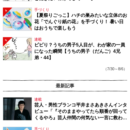
手づくり
4
【夏祭りごっこ】ハチの巣みたいな立体のお
花「でんぐり紙の花」を手づくり！ 暑い日
はおうちで楽しもう
連載
5
ビビり？うちの男子5人目が、わが家の一員
になった瞬間【うちの男子（だんご）4兄
弟・44】
（7/30～8/6）
最新記事
連載
芸人・男性ブランコ平井まさあきさんインタ
ビュー「『そのままやってたら順番が回って
くるやろ』芸人仲間の何気ない一言に救われ
てきたから、頑張れる」
手づくり