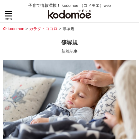
子育て情報満載！ kodomoe （コドモエ）web
kodomoe
カラダ・ココロ
篠塚規
篠塚規
新着記事