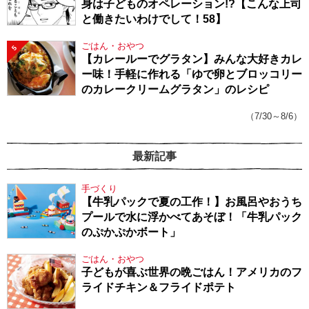
身は子どものオペレーション!?【こんな上司
と働きたいわけでして！58】
ごはん・おやつ
5
【カレールーでグラタン】みんな大好きカレ
ー味！手軽に作れる「ゆで卵とブロッコリー
のカレークリームグラタン」のレシピ
（7/30～8/6）
最新記事
手づくり
【牛乳パックで夏の工作！】お風呂やおうち
プールで水に浮かべてあそぼ！「牛乳パック
のぷかぷかボート」
ごはん・おやつ
子どもが喜ぶ世界の晩ごはん！アメリカのフ
ライドチキン＆フライドポテト