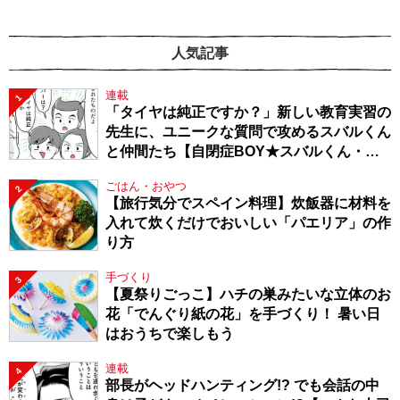
人気記事
連載
1
「タイヤは純正ですか？」新しい教育実習の
先生に、ユニークな質問で攻めるスバルくん
と仲間たち【自閉症BOY★スバルくん・
143】
ごはん・おやつ
2
【旅行気分でスペイン料理】炊飯器に材料を
入れて炊くだけでおいしい「パエリア」の作
り方
手づくり
3
【夏祭りごっこ】ハチの巣みたいな立体のお
花「でんぐり紙の花」を手づくり！ 暑い日
はおうちで楽しもう
連載
4
部長がヘッドハンティング!? でも会話の中