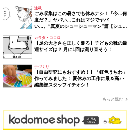
連載
ごみ収集はこの暑さでも休みナシ！「今…何
度だ？」ヤバい…これはマジでヤバ
い…。“真夏のシューシューマン”篇【シュー
シューマン・17】
カラダ・ココロ
【足の大きさを正しく測る】子どもの靴の最
適サイズは？ 月に1回は測り直そう！
手づくり
【自由研究にもおすすめ！】「虹色うちわ」
作ってみました！ 夏休みの工作に最＆高♪・
編集部スタッフイチオシ！
もっと読む