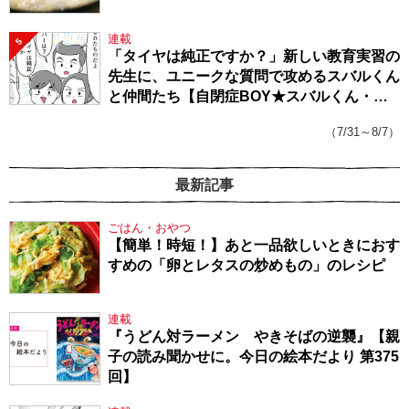
連載
5
「タイヤは純正ですか？」新しい教育実習の
先生に、ユニークな質問で攻めるスバルくん
と仲間たち【自閉症BOY★スバルくん・
143】
（7/31～8/7）
最新記事
ごはん・おやつ
【簡単！時短！】あと一品欲しいときにおす
すめの「卵とレタスの炒めもの」のレシピ
連載
『うどん対ラーメン やきそばの逆襲』【親
子の読み聞かせに。今日の絵本だより 第375
回】