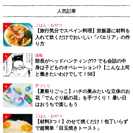
人気記事
ごはん・おやつ
1
【旅行気分でスペイン料理】炊飯器に材料を
入れて炊くだけでおいしい「パエリア」の作
り方
連載
2
部長がヘッドハンティング!? でも会話の中
身は子どものオペレーション!?【こんな上司
と働きたいわけでして！58】
手づくり
3
【夏祭りごっこ】ハチの巣みたいな立体のお
花「でんぐり紙の花」を手づくり！ 暑い日
はおうちで楽しもう
ごはん・おやつ
4
【材料3つ！】のせて焼くだけ！包丁いらず
で超簡単「目玉焼きトースト」