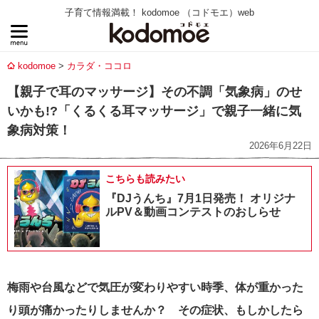
子育て情報満載！ kodomoe （コドモエ）web
kodomoe
カラダ・ココロ
【親子で耳のマッサージ】その不調「気象病」のせ
いかも!?「くるくる耳マッサージ」で親子一緒に気
象病対策！
2026年6月22日
こちらも読みたい
『DJうんち』7月1日発売！ オリジナ
ルPV＆動画コンテストのおしらせ
梅雨や台風などで気圧が変わりやすい時季、体が重かった
り頭が痛かったりしませんか？ その症状、もしかしたら