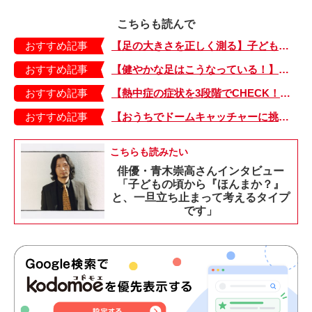
こちらも読んで
おすすめ記事
【足の大きさを正しく測る】子どもの靴の最適サイズは？ 月に1回は測り直そう！
おすすめ記事
【健やかな足はこうなっている！】「疲れた！ 抱っこ！」は靴のせい？ 子どもの足を育てる「足育」を今日からさっそく始めましょう！
おすすめ記事
【熱中症の症状を3段階でCHECK！】症状が軽い順にⅠ～Ⅲ度に分類。この症状が出ていたら、医療機関に連絡を！
おすすめ記事
【おうちでドームキャッチャーに挑戦だ】アンパンマン わくわくドームキャッチャー
こちらも読みたい
俳優・青木崇高さんインタビュー
「子どもの頃から『ほんまか？』
と、一旦立ち止まって考えるタイプ
です」