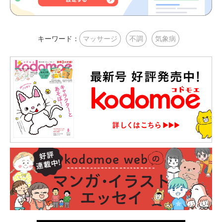
キーワード：
マッサージ
不調
気象病