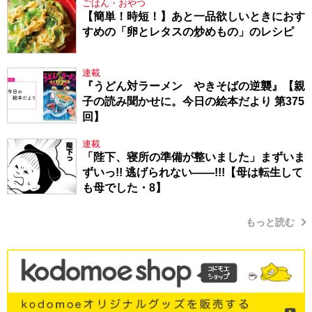
ごはん・おやつ
【簡単！時短！】あと一品欲しいときにおす
すめの「卵とレタスの炒めもの」のレシピ
連載
『うどん対ラーメン やきそばの逆襲』【親
子の読み聞かせに。今日の絵本だより 第375
回】
連載
「陛下、寝所の準備が整いました」まずいま
ずいっ!! 逃げられない――!!!【母は転生して
も母でした・8】
もっと読む