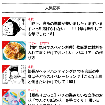
人気記事
連載
1
「陛下、寝所の準備が整いました」まずいま
ずいっ!! 逃げられない――!!!【母は転生して
も母でした・8】
ごはん・おやつ
2
【旅行気分でスペイン料理】炊飯器に材料を
入れて炊くだけでおいしい「パエリア」の作
り方
連載
3
部長がヘッドハンティング!? でも会話の中
身は子どものオペレーション!?【こんな上司
と働きたいわけでして！58】
手づくり
4
【夏祭りごっこ】ハチの巣みたいな立体のお
花「でんぐり紙の花」を手づくり！ 暑い日