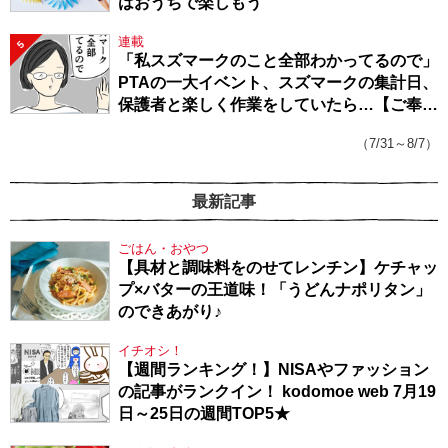
はおうちで楽しもう
連載
5
「私スズマークのこと全部わかってるので」
PTAの一大イベント、スズマークの集計日、
保護者と楽しく作業をしていたら…【ご奉仕
戦隊★PTA・19】
（7/31～8/7）
最新記事
ごはん・おやつ
【具材と調味料をのせてレンチン】ケチャッ
プ×バターの王道味！「うどんナポリタン」
のできあがり♪
イチオシ！
【週間ランキング！】NISAやファッション
の記事がランクイン！ kodomoe web 7月19
日～25日の週間TOP5★