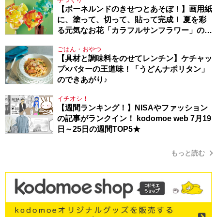
【ボーネルンドのきせつとあそぼ！】画用紙
に、塗って、切って、貼って完成！ 夏を彩
る元気なお花「カラフルサンフラワー」の作
り方
ごはん・おやつ
【具材と調味料をのせてレンチン】ケチャッ
プ×バターの王道味！「うどんナポリタン」
のできあがり♪
イチオシ！
【週間ランキング！】NISAやファッション
の記事がランクイン！ kodomoe web 7月19
日～25日の週間TOP5★
もっと読む