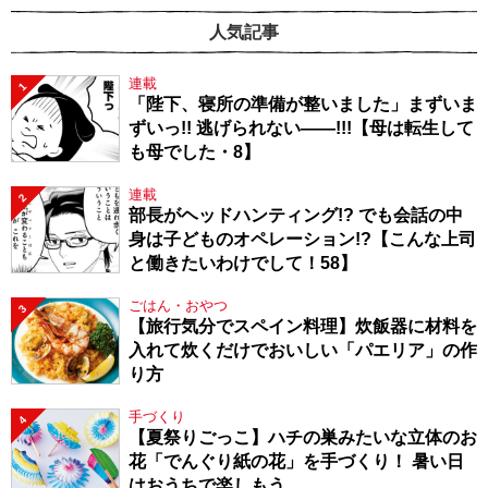
人気記事
連載
1
「陛下、寝所の準備が整いました」まずいま
ずいっ!! 逃げられない――!!!【母は転生して
も母でした・8】
連載
2
部長がヘッドハンティング!? でも会話の中
身は子どものオペレーション!?【こんな上司
と働きたいわけでして！58】
ごはん・おやつ
3
【旅行気分でスペイン料理】炊飯器に材料を
入れて炊くだけでおいしい「パエリア」の作
り方
手づくり
4
【夏祭りごっこ】ハチの巣みたいな立体のお
花「でんぐり紙の花」を手づくり！ 暑い日
はおうちで楽しもう