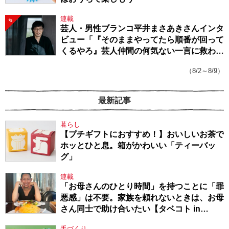
連載
5
芸人・男性ブランコ平井まさあきさんインタ
ビュー「『そのままやってたら順番が回って
くるやろ』芸人仲間の何気ない一言に救われ
てきたから、頑張れる」
（8/2～8/9）
最新記事
暮らし
【プチギフトにおすすめ！】おいしいお茶で
ホッとひと息。箱がかわいい「ティーバッ
グ」
連載
「お母さんのひとり時間」を持つことに「罪
悪感」は不要。家族を頼れないときは、お母
さん同士で助け合いたい【タベコト in
Berlin・130】
手づくり