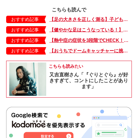
こちらも読んで
おすすめ記事
【足の大きさを正しく測る】子どもの靴の最適サイズは？ 月に1回は測り直そう！
おすすめ記事
【健やかな足はこうなっている！】「疲れた！ 抱っこ！」は靴のせい？ 子どもの足を育てる「足育」を今日からさっそく始めましょう！
おすすめ記事
【熱中症の症状を3段階でCHECK！】症状が軽い順にⅠ～Ⅲ度に分類。この症状が出ていたら、医療機関に連絡を！
おすすめ記事
【おうちでドームキャッチャーに挑戦だ】アンパンマン わくわくドームキャッチャー
こちらも読みたい
又吉直樹さん「『ぐりとぐら』が好
きすぎて、コントにしたことがあり
ます」