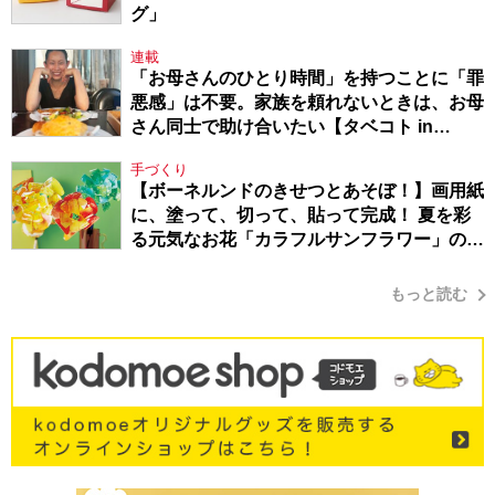
グ」
連載
「お母さんのひとり時間」を持つことに「罪
悪感」は不要。家族を頼れないときは、お母
さん同士で助け合いたい【タベコト in
Berlin・130】
手づくり
【ボーネルンドのきせつとあそぼ！】画用紙
に、塗って、切って、貼って完成！ 夏を彩
る元気なお花「カラフルサンフラワー」の作
り方
もっと読む