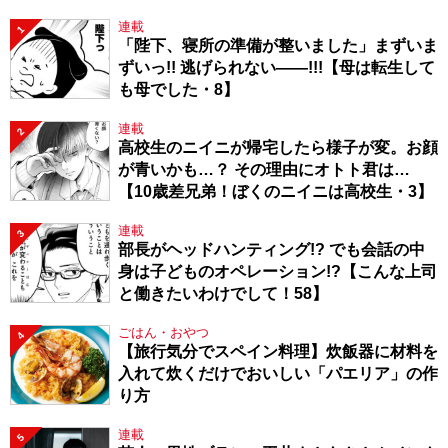
連載
1
「陛下、寝所の準備が整いました」まずいま
ずいっ!! 逃げられない――!!!【母は転生して
も母でした・8】
連載
2
高校生のニイニが帰宅したら様子が変。お顔
が青いかも…？ その理由にオトト君は…
【10歳差兄弟！ぼくのニイニは高校生・3】
連載
3
部長がヘッドハンティング!? でも会話の中
身は子どものオペレーション!?【こんな上司
と働きたいわけでして！58】
ごはん・おやつ
4
【旅行気分でスペイン料理】炊飯器に材料を
入れて炊くだけでおいしい「パエリア」の作
り方
連載
5