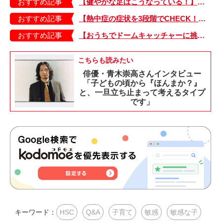
おすすめ記事
【健やかな足はこうなっている！】「疲れた！ 抱っこ！」は靴のせい？ 子どもの足を育てる「足育」を今日からさっそく始めましょう！
おすすめ記事
【熱中症の症状を3段階でCHECK！】症状が軽い順にⅠ～Ⅲ度に分類。この症状が出ていたら、医療機関に連絡を！
おすすめ記事
【おうちでドームキャッチャーに挑戦だ】アンパンマン わくわくドームキャッチャー
こちらも読みたい
俳優・青木崇高さんインタビュー
「子どもの頃から『ほんまか？』
と、一旦立ち止まって考えるタイプ
です」
キーワード：
HSC
Q&A
子育て
敏感
敏感な子