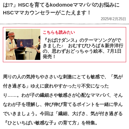
は!?」HSCを育てるkodomoeママパパのお悩みに
HSCママカウンセラーがこたえます！
2025年2月25日
こちらも読みたい
『おばけダンス』のテーマソングがで
きました♪ おむすびひろば＆新井洋行
の、思わずおどっちゃう絵本、7月1日
発売！
周りの人の気持ちやささいな刺激にとても敏感で、「気が
付き過ぎる」ゆえに疲れやすかったり不安になった
り……。
わが子の繊細さや敏感さが心配なママパパ、そん
なわが子を理解し、伸び伸び育てるポイントを一緒に学ん
でいきましょう。今回は「繊細、大げさ
、気が付き過ぎる
『ひといちばい敏感な子』の育て方」を特集。