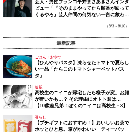
芸人・男性ブランコ平井まさあきさんインタ
ビュー「『そのままやってたら順番が回って
くるやろ』芸人仲間の何気ない一言に救われ
てきたから、頑張れる」
（8/3～8/10）
最新記事
ごはん・おやつ
【ひんやりパスタ】凍らせたトマトで夏らし
い一品「たらこのトマトシャーベットパス
タ」
連載
高校生のニイニが帰宅したら様子が変。お顔
が青いかも…？ その理由にオトト君は…
【10歳差兄弟！ぼくのニイニは高校生・3】
暮らし
【プチギフトにおすすめ！】おいしいお茶で
ホッとひと息。箱がかわいい「ティーバッ