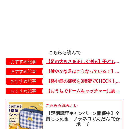
こちらも読んで
おすすめ記事
【足の大きさを正しく測る】子どもの靴の最適サイズは？ 月に1回は測り直そう！
おすすめ記事
【健やかな足はこうなっている！】「疲れた！ 抱っこ！」は靴のせい？ 子どもの足を育てる「足育」を今日からさっそく始めましょう！
おすすめ記事
【熱中症の症状を3段階でCHECK！】症状が軽い順にⅠ～Ⅲ度に分類。この症状が出ていたら、医療機関に連絡を！
おすすめ記事
【おうちでドームキャッチャーに挑戦だ】アンパンマン わくわくドームキャッチャー
こちらも読みたい
【定期購読キャンペーン開催中】全
員もらえる！ノラネコぐんだん でか
ポーチ