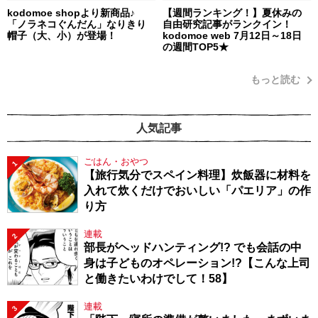
kodomoe shopより新商品♪
【週間ランキング！】夏休みの
「ノラネコぐんだん」なりきり
自由研究記事がランクイン！
帽子（大、小）が登場！
kodomoe web 7月12日～18日
の週間TOP5★
もっと読む
人気記事
ごはん・おやつ
1
【旅行気分でスペイン料理】炊飯器に材料を
入れて炊くだけでおいしい「パエリア」の作
り方
連載
2
部長がヘッドハンティング!? でも会話の中
身は子どものオペレーション!?【こんな上司
と働きたいわけでして！58】
連載
3