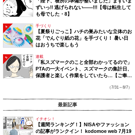
「陛下、寝所の準備が整いました」まずいま
ずいっ!! 逃げられない――!!!【母は転生して
も母でした・8】
手づくり
4
【夏祭りごっこ】ハチの巣みたいな立体のお
花「でんぐり紙の花」を手づくり！ 暑い日
はおうちで楽しもう
連載
5
「私スズマークのこと全部わかってるので」
PTAの一大イベント、スズマークの集計日、
保護者と楽しく作業をしていたら…【ご奉仕
戦隊★PTA・19】
（7/31～8/7）
最新記事
イチオシ！
【週間ランキング！】NISAやファッション
の記事がランクイン！ kodomoe web 7月19