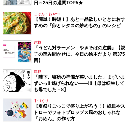
日～25日の週間TOP5★
ごはん・おやつ
【簡単！時短！】あと一品欲しいときにおす
すめの「卵とレタスの炒めもの」のレシピ
連載
『うどん対ラーメン やきそばの逆襲』【親
子の読み聞かせに。今日の絵本だより 第375
回】
連載
「陛下、寝所の準備が整いました」まずいま
ずいっ!! 逃げられない――!!!【母は転生して
も母でした・8】
手づくり
【夏祭りごっこで盛り上がろう！】紙皿やス
トローでフォトプロップス風のおしゃれな
「おめん」の作り方