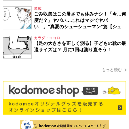
連載
ごみ収集はこの暑さでも休みナシ！「今…何
度だ？」ヤバい…これはマジでヤバ
い…。“真夏のシューシューマン”篇【シュー
シューマン・17】
カラダ・ココロ
【足の大きさを正しく測る】子どもの靴の最
適サイズは？ 月に1回は測り直そう！
もっと読む