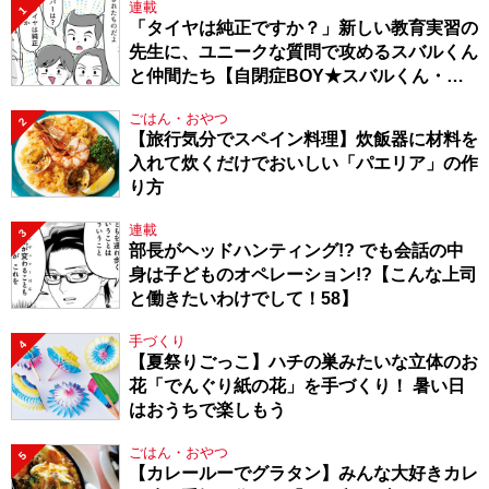
連載
1
「タイヤは純正ですか？」新しい教育実習の
先生に、ユニークな質問で攻めるスバルくん
と仲間たち【自閉症BOY★スバルくん・
143】
ごはん・おやつ
2
【旅行気分でスペイン料理】炊飯器に材料を
入れて炊くだけでおいしい「パエリア」の作
り方
連載
3
部長がヘッドハンティング!? でも会話の中
身は子どものオペレーション!?【こんな上司
と働きたいわけでして！58】
手づくり
4
【夏祭りごっこ】ハチの巣みたいな立体のお
花「でんぐり紙の花」を手づくり！ 暑い日
はおうちで楽しもう
ごはん・おやつ
5
【カレールーでグラタン】みんな大好きカレ