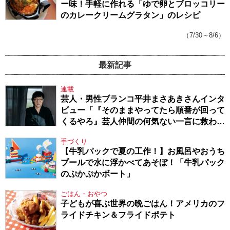
ー味！手軽に作れる「ゆで卵とブロッコリー
のカレークリームグラタン」のレシピ
（7/30～8/6）
最新記事
連載
芸人・男性ブランコ平井まさあきさんインタ
ビュー「『そのままやってたら順番が回って
くるやろ』芸人仲間の何気ない一言に救われ
てきたから、頑張れる」
手づくり
【牛乳パックで夏の工作！】お風呂やおうち
プールで水に浮かべてあそぼ！「牛乳パック
のぷかぷかボート」
ごはん・おやつ
子どもが喜ぶ世界の晩ごはん！アメリカのフ
ライドチキン＆フライドポテト