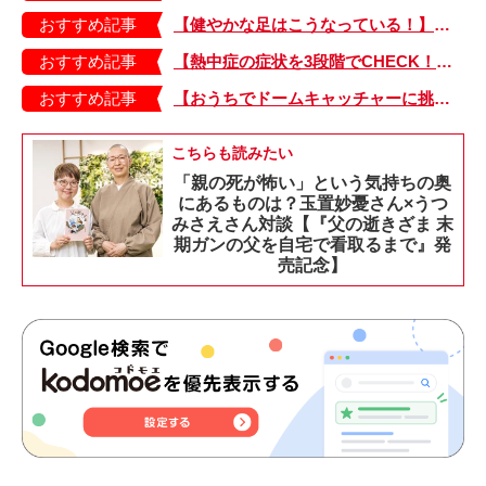
おすすめ記事
【健やかな足はこうなっている！】「疲れた！ 抱っこ！」は靴のせい？ 子どもの足を育てる「足育」を今日からさっそく始めましょう！
おすすめ記事
【熱中症の症状を3段階でCHECK！】症状が軽い順にⅠ～Ⅲ度に分類。この症状が出ていたら、医療機関に連絡を！
おすすめ記事
【おうちでドームキャッチャーに挑戦だ】アンパンマン わくわくドームキャッチャー
こちらも読みたい
「親の死が怖い」という気持ちの奥
にあるものは？玉置妙憂さん×うつ
みさえさん対談【『父の逝きざま 末
期ガンの父を自宅で看取るまで』発
売記念】