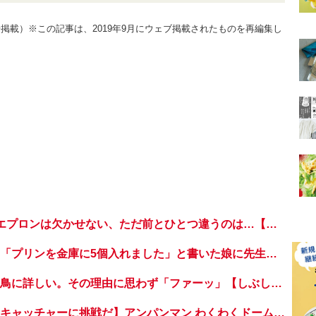
10月号掲載）※この記事は、2019年9月にウェブ掲載されたものを再編集し
5歳児の今と昔。エプロンは欠かせない、ただ前とひとつ違うのは…【もちもち！おもちBOY・44】
ごもっともです。「プリンを金庫に5個入れました」と書いた娘に先生は？【よっといで3姉妹・13】
義父マキオさんは鳥に詳しい。その理由に思わず「ファーッ」【しぶしぶ同居したら義父が最高だった件・20】
【おうちでドームキャッチャーに挑戦だ】アンパンマン わくわくドームキャッチャー