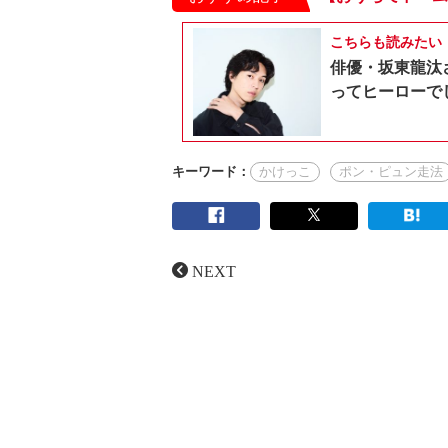
こちらも読みたい
俳優・坂東龍汰
ってヒーローで
キーワード：
かけっこ
ポン・ピュン走法
NEXT