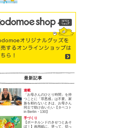
最新記事
連載
「お母さんのひとり時間」を持
つことに「罪悪感」は不要。家
族を頼れないときは、お母さん
同士で助け合いたい【タベコト
in Berlin・130】
手づくり
【ボーネルンドのきせつとあそ
ぼ！】画用紙に、塗って、切っ