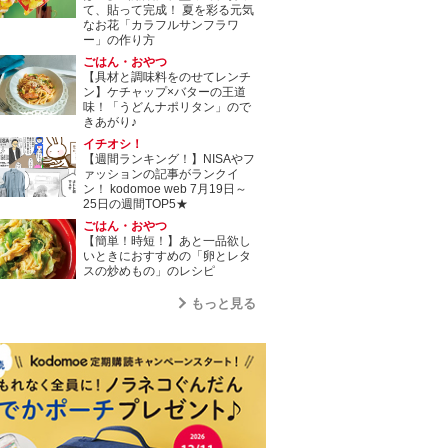
て、貼って完成！ 夏を彩る元気
なお花「カラフルサンフラワ
ー」の作り方
ごはん・おやつ
【具材と調味料をのせてレンチ
ン】ケチャップ×バターの王道
味！「うどんナポリタン」ので
きあがり♪
イチオシ！
【週間ランキング！】NISAやフ
ァッションの記事がランクイ
ン！ kodomoe web 7月19日～
25日の週間TOP5★
ごはん・おやつ
【簡単！時短！】あと一品欲し
いときにおすすめの「卵とレタ
スの炒めもの」のレシピ
もっと見る