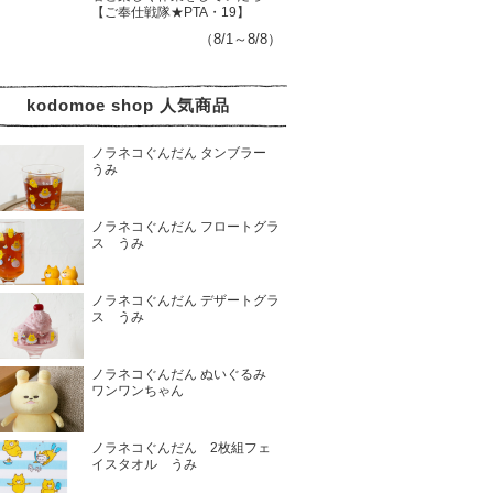
【ご奉仕戦隊★PTA・19】
（8/1～8/8）
kodomoe shop 人気商品
ノラネコぐんだん タンブラー
うみ
ノラネコぐんだん フロートグラ
ス うみ
ノラネコぐんだん デザートグラ
ス うみ
ノラネコぐんだん ぬいぐるみ
ワンワンちゃん
ノラネコぐんだん 2枚組フェ
イスタオル うみ