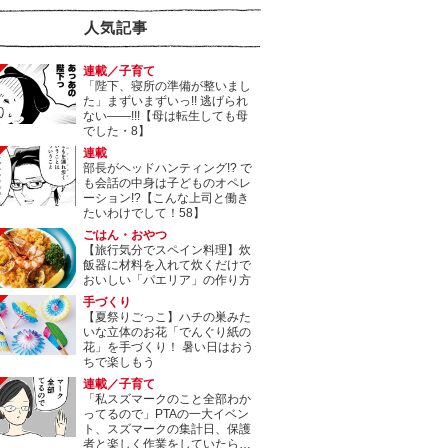
人気記事
連載／子育て
「陛下、寝所の準備が整いまし
た」まずいまずいっ!! 逃げられ
ない――!!!【母は転生しても母
でした・8】
連載
部長がヘッドハンティング!? で
も会話の中身は子どものオペレ
ーション!?【こんな上司と働き
たいわけでして！58】
ごはん・おやつ
【旅行気分でスペイン料理】炊
飯器に材料を入れて炊くだけで
おいしい「パエリア」の作り方
手づくり
【夏祭りごっこ】ハチの巣みた
いな立体のお花「でんぐり紙の
花」を手づくり！ 暑い日はおう
ちで楽しもう
連載／子育て
「私スズマークのこと全部わか
ってるので」PTAの一大イベン
ト、スズマークの集計日、保護
者と楽しく作業をしていたら…