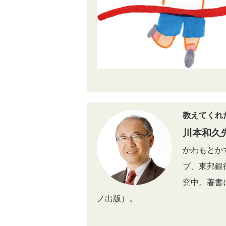
教えてくれ
川本和久
かわもとか
ブ、東邦銀
究中。著書
ノ出版）。