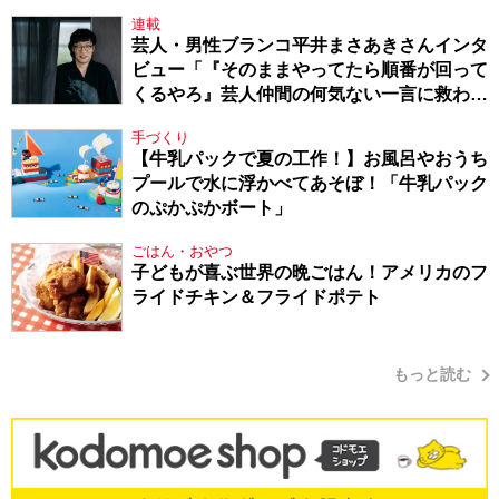
連載
芸人・男性ブランコ平井まさあきさんインタ
ビュー「『そのままやってたら順番が回って
くるやろ』芸人仲間の何気ない一言に救われ
てきたから、頑張れる」
手づくり
【牛乳パックで夏の工作！】お風呂やおうち
プールで水に浮かべてあそぼ！「牛乳パック
のぷかぷかボート」
ごはん・おやつ
子どもが喜ぶ世界の晩ごはん！アメリカのフ
ライドチキン＆フライドポテト
もっと読む