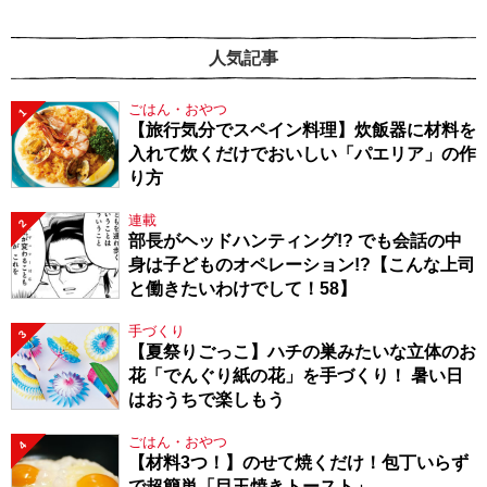
人気記事
ごはん・おやつ
1
【旅行気分でスペイン料理】炊飯器に材料を
入れて炊くだけでおいしい「パエリア」の作
り方
連載
2
部長がヘッドハンティング!? でも会話の中
身は子どものオペレーション!?【こんな上司
と働きたいわけでして！58】
手づくり
3
【夏祭りごっこ】ハチの巣みたいな立体のお
花「でんぐり紙の花」を手づくり！ 暑い日
はおうちで楽しもう
ごはん・おやつ
4
【材料3つ！】のせて焼くだけ！包丁いらず
で超簡単「目玉焼きトースト」