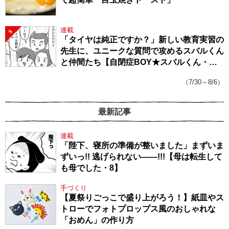
連載
5
「タイヤは純正ですか？」新しい教育実習の
先生に、ユニークな質問で攻めるスバルくん
と仲間たち【自閉症BOY★スバルくん・
143】
（7/30～8/6）
最新記事
連載
「陛下、寝所の準備が整いました」まずいま
ずいっ!! 逃げられない――!!!【母は転生して
も母でした・8】
手づくり
【夏祭りごっこで盛り上がろう！】紙皿やス
トローでフォトプロップス風のおしゃれな
「おめん」の作り方