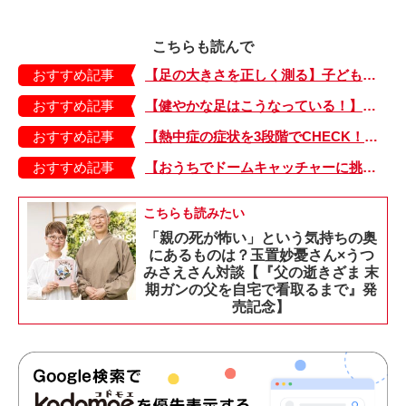
こちらも読んで
おすすめ記事
【足の大きさを正しく測る】子どもの靴の最適サイズは？ 月に1回は測り直そう！
おすすめ記事
【健やかな足はこうなっている！】「疲れた！ 抱っこ！」は靴のせい？ 子どもの足を育てる「足育」を今日からさっそく始めましょう！
おすすめ記事
【熱中症の症状を3段階でCHECK！】症状が軽い順にⅠ～Ⅲ度に分類。この症状が出ていたら、医療機関に連絡を！
おすすめ記事
【おうちでドームキャッチャーに挑戦だ】アンパンマン わくわくドームキャッチャー
こちらも読みたい
「親の死が怖い」という気持ちの奥
にあるものは？玉置妙憂さん×うつ
みさえさん対談【『父の逝きざま 末
期ガンの父を自宅で看取るまで』発
売記念】