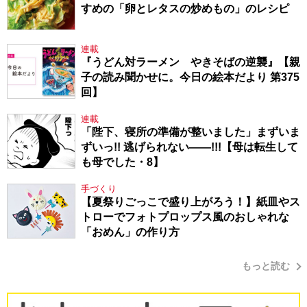
すめの「卵とレタスの炒めもの」のレシピ
連載
『うどん対ラーメン やきそばの逆襲』【親
子の読み聞かせに。今日の絵本だより 第375
回】
連載
「陛下、寝所の準備が整いました」まずいま
ずいっ!! 逃げられない――!!!【母は転生して
も母でした・8】
手づくり
【夏祭りごっこで盛り上がろう！】紙皿やス
トローでフォトプロップス風のおしゃれな
「おめん」の作り方
もっと読む