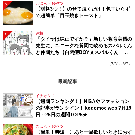
ごはん・おやつ
4
【材料3つ！】のせて焼くだけ！包丁いらず
で超簡単「目玉焼きトースト」
連載
5
「タイヤは純正ですか？」新しい教育実習の
先生に、ユニークな質問で攻めるスバルくん
と仲間たち【自閉症BOY★スバルくん・
143】
（7/31～8/7）
最新記事
イチオシ！
【週間ランキング！】NISAやファッション
の記事がランクイン！ kodomoe web 7月19
日～25日の週間TOP5★
ごはん・おやつ
【簡単！時短！】あと一品欲しいときにおす