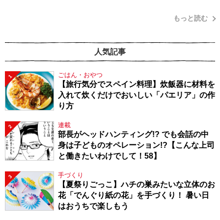
もっと読む
人気記事
ごはん・おやつ
1
【旅行気分でスペイン料理】炊飯器に材料を
入れて炊くだけでおいしい「パエリア」の作
り方
連載
2
部長がヘッドハンティング!? でも会話の中
身は子どものオペレーション!?【こんな上司
と働きたいわけでして！58】
手づくり
3
【夏祭りごっこ】ハチの巣みたいな立体のお
花「でんぐり紙の花」を手づくり！ 暑い日
はおうちで楽しもう