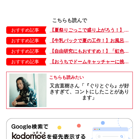
こちらも読んで
おすすめ記事
【夏祭りごっこで盛り上がろう！】紙皿やストローでフォトプロップス風のおしゃれな「おめん」の作り方
おすすめ記事
【牛乳パックで夏の工作！】お風呂やおうちプールで水に浮かべてあそぼ！「牛乳パックのぷかぷかボート」
おすすめ記事
【自由研究にもおすすめ！】「虹色うちわ」作ってみました！ 夏休みの工作に最＆高♪・編集部スタッフイチオシ！
おすすめ記事
【おうちでドームキャッチャーに挑戦だ】アンパンマン わくわくドームキャッチャー
こちらも読みたい
又吉直樹さん「『ぐりとぐら』が好
きすぎて、コントにしたことがあり
ます」