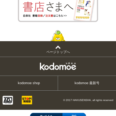
ページトップへ
kodomoe shop
kodomoe 最新号
© 2017 HAKUSENSHA, all rights reserved