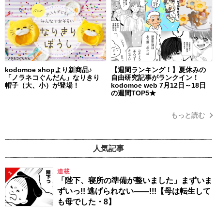
kodomoe shopより新商品♪
【週間ランキング！】夏休みの
「ノラネコぐんだん」なりきり
自由研究記事がランクイン！
帽子（大、小）が登場！
kodomoe web 7月12日～18日
の週間TOP5★
もっと読む
人気記事
連載
1
「陛下、寝所の準備が整いました」まずいま
ずいっ!! 逃げられない――!!!【母は転生して
も母でした・8】