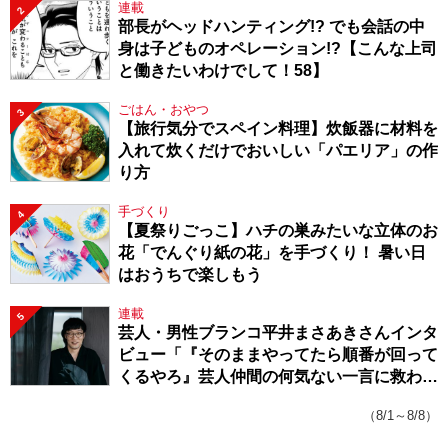
連載
2
部長がヘッドハンティング!? でも会話の中
身は子どものオペレーション!?【こんな上司
と働きたいわけでして！58】
ごはん・おやつ
3
【旅行気分でスペイン料理】炊飯器に材料を
入れて炊くだけでおいしい「パエリア」の作
り方
手づくり
4
【夏祭りごっこ】ハチの巣みたいな立体のお
花「でんぐり紙の花」を手づくり！ 暑い日
はおうちで楽しもう
連載
5
芸人・男性ブランコ平井まさあきさんインタ
ビュー「『そのままやってたら順番が回って
くるやろ』芸人仲間の何気ない一言に救われ
てきたから、頑張れる」
（8/1～8/8）