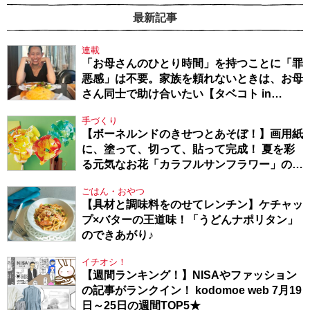
最新記事
連載
「お母さんのひとり時間」を持つことに「罪
悪感」は不要。家族を頼れないときは、お母
さん同士で助け合いたい【タベコト in
Berlin・130】
手づくり
【ボーネルンドのきせつとあそぼ！】画用紙
に、塗って、切って、貼って完成！ 夏を彩
る元気なお花「カラフルサンフラワー」の作
り方
ごはん・おやつ
【具材と調味料をのせてレンチン】ケチャッ
プ×バターの王道味！「うどんナポリタン」
のできあがり♪
イチオシ！
【週間ランキング！】NISAやファッション
の記事がランクイン！ kodomoe web 7月19
日～25日の週間TOP5★