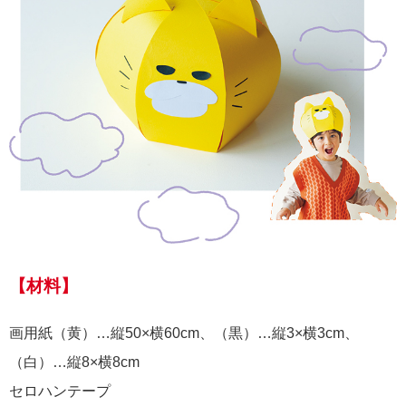
【材料】
画用紙（黄）…縦50×横60cm、（黒）…縦3×横3cm、
（白）…縦8×横8cm
セロハンテープ