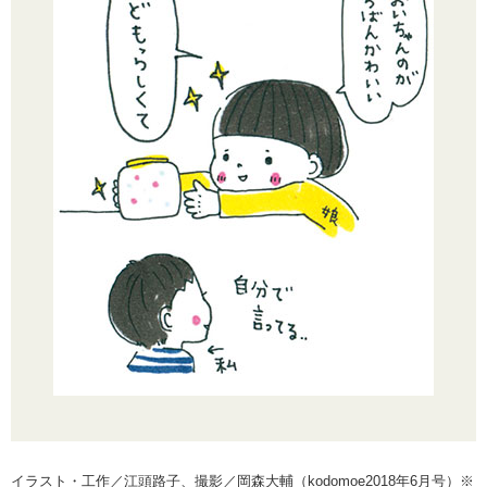
イラスト・工作／江頭路子、撮影／岡森大輔（kodomoe2018年6月号）※