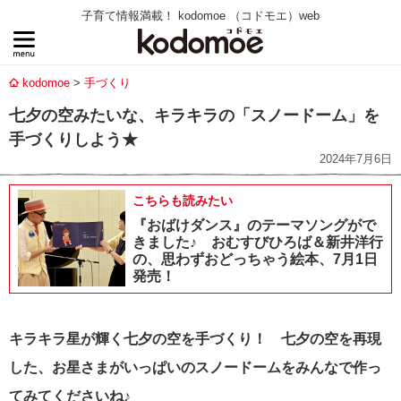
子育て情報満載！ kodomoe （コドモエ）web
kodomoe
手づくり
七夕の空みたいな、キラキラの「スノードーム」を
手づくりしよう★
2024年7月6日
こちらも読みたい
『おばけダンス』のテーマソングがで
きました♪ おむすびひろば＆新井洋行
の、思わずおどっちゃう絵本、7月1日
発売！
キラキラ星が輝く七夕の空を手づくり！
七夕の空を再現
した、お星さまがいっぱいのスノードームをみんなで作っ
てみてくださいね♪