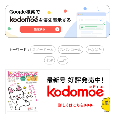
キーワード：
スノードーム
スパンコール
たなばた
七夕
工作