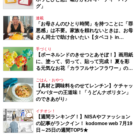
グ」
連載
「お母さんのひとり時間」を持つことに「罪
悪感」は不要。家族を頼れないときは、お母
さん同士で助け合いたい【タベコト in
Berlin・130】
手づくり
【ボーネルンドのきせつとあそぼ！】画用紙
に、塗って、切って、貼って完成！ 夏を彩
る元気なお花「カラフルサンフラワー」の作
り方
ごはん・おやつ
【具材と調味料をのせてレンチン】ケチャッ
プ×バターの王道味！「うどんナポリタン」
のできあがり♪
イチオシ！
【週間ランキング！】NISAやファッション
の記事がランクイン！ kodomoe web 7月19
日～25日の週間TOP5★