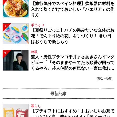
【旅行気分でスペイン料理】炊飯器に材料を
入れて炊くだけでおいしい「パエリア」の作
り方
手づくり
4
【夏祭りごっこ】ハチの巣みたいな立体のお
花「でんぐり紙の花」を手づくり！ 暑い日
はおうちで楽しもう
連載
5
芸人・男性ブランコ平井まさあきさんインタ
ビュー「『そのままやってたら順番が回って
くるやろ』芸人仲間の何気ない一言に救われ
てきたから、頑張れる」
（8/1～8/8）
最新記事
暮らし
【プチギフトにおすすめ！】おいしいお茶で
ホッとひと息。箱がかわいい「ティーバッ