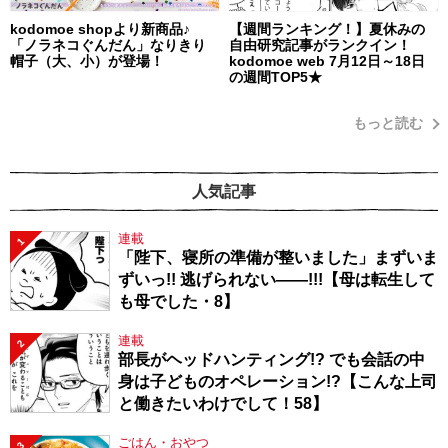
kodomoe shopより新商品♪
【週間ランキング！】夏休みの
「ノラネコぐんだん」なりきり
自由研究記事がランクイン！
帽子（大、小）が登場！
kodomoe web 7月12日～18日
の週間TOP5★
もっと読む
人気記事
連載
1
「陛下、寝所の準備が整いました」まずいま
ずいっ!! 逃げられない――!!!【母は転生して
も母でした・8】
連載
2
部長がヘッドハンティング!? でも会話の中
身は子どものオペレーション!?【こんな上司
と働きたいわけでして！58】
ごはん・おやつ
3