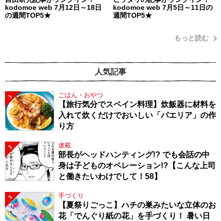
kodomoe web 7月12日～18日
kodomoe web 7月5日～11日の
の週間TOP5★
週間TOP5★
もっと読む
人気記事
ごはん・おやつ
1
【旅行気分でスペイン料理】炊飯器に材料を
入れて炊くだけでおいしい「パエリア」の作
り方
連載
2
部長がヘッドハンティング!? でも会話の中
身は子どものオペレーション!?【こんな上司
と働きたいわけでして！58】
手づくり
3
【夏祭りごっこ】ハチの巣みたいな立体のお
花「でんぐり紙の花」を手づくり！ 暑い日