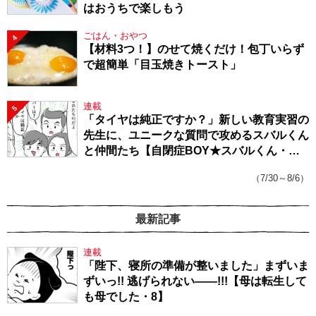
はおうちで楽しもう
ごはん・おやつ
4
【材料3つ！】のせて焼くだけ！包丁いらず
で超簡単「目玉焼きトースト」
連載
5
「タイヤは純正ですか？」新しい教育実習の
先生に、ユニークな質問で攻めるスバルくん
と仲間たち【自閉症BOY★スバルくん・
143】
（7/30～8/6）
最新記事
連載
「陛下、寝所の準備が整いました」まずいま
ずいっ!! 逃げられない――!!!【母は転生して
も母でした・8】