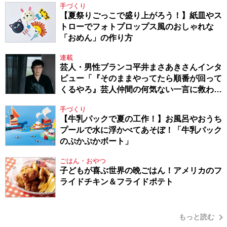
手づくり
【夏祭りごっこで盛り上がろう！】紙皿やス
トローでフォトプロップス風のおしゃれな
「おめん」の作り方
連載
芸人・男性ブランコ平井まさあきさんインタ
ビュー「『そのままやってたら順番が回って
くるやろ』芸人仲間の何気ない一言に救われ
てきたから、頑張れる」
手づくり
【牛乳パックで夏の工作！】お風呂やおうち
プールで水に浮かべてあそぼ！「牛乳パック
のぷかぷかボート」
ごはん・おやつ
子どもが喜ぶ世界の晩ごはん！アメリカのフ
ライドチキン＆フライドポテト
もっと読む