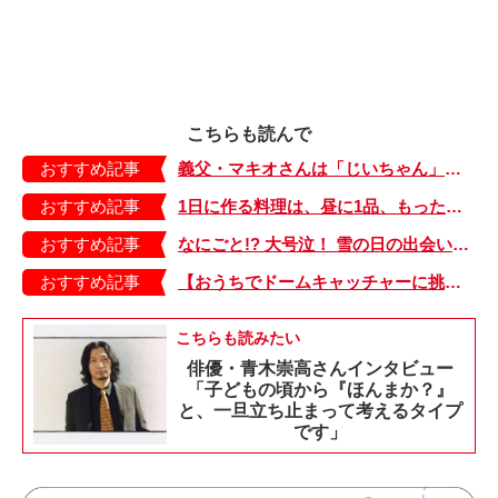
こちらも読んで
おすすめ記事
義父・マキオさんは「じいちゃん」で「おとうさん」!? 娘の混乱に母は…【しぶしぶ同居したら義父が最高だった件・8】
おすすめ記事
1日に作る料理は、昼に1品、もったりしたスープだけ。栄養も取れるし後片付けもラク。ドイツ風スープライフ【日登美のタベコト in Berlin・37】
おすすめ記事
なにごと!? 大号泣！ 雪の日の出会いと別れ【もちもち！おもちBOY・34】
おすすめ記事
【おうちでドームキャッチャーに挑戦だ】アンパンマン わくわくドームキャッチャー
こちらも読みたい
俳優・青木崇高さんインタビュー
「子どもの頃から『ほんまか？』
と、一旦立ち止まって考えるタイプ
です」