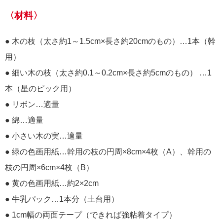
〈材料〉
● 木の枝（太さ約1～1.5cm×長さ約20cmのもの）…1本（幹
用）
● 細い木の枝（太さ約0.1～0.2cm×長さ約5cmのもの） …1
本（星のピック用）
● リボン…適量
● 綿…適量
● 小さい木の実…適量
● 緑の色画用紙…幹用の枝の円周×8cm×4枚（A）、幹用の
枝の円周×6cm×4枚（B）
● 黄の色画用紙…約2×2cm
● 牛乳パック…1本分（土台用）
● 1cm幅の両面テープ（できれば強粘着タイプ）