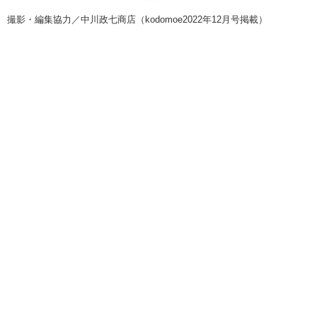
撮影・編集協力／中川政七商店（
kodomoe2022
年
12
月号掲載）