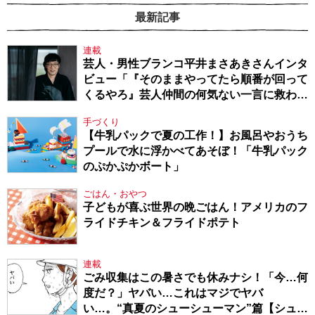
最新記事
連載
芸人・男性ブランコ平井まさあきさんインタ
ビュー「『そのままやってたら順番が回って
くるやろ』芸人仲間の何気ない一言に救われ
てきたから、頑張れる」
手づくり
【牛乳パックで夏の工作！】お風呂やおうち
プールで水に浮かべてあそぼ！「牛乳パック
のぷかぷかボート」
ごはん・おやつ
子どもが喜ぶ世界の晩ごはん！アメリカのフ
ライドチキン＆フライドポテト
連載
ごみ収集はこの暑さでも休みナシ！「今…何
度だ？」ヤバい…これはマジでヤバ
い…。“真夏のシューシューマン”篇【シュー