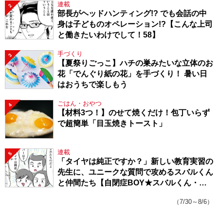
連載
2
部長がヘッドハンティング!? でも会話の中
身は子どものオペレーション!?【こんな上司
と働きたいわけでして！58】
手づくり
3
【夏祭りごっこ】ハチの巣みたいな立体のお
花「でんぐり紙の花」を手づくり！ 暑い日
はおうちで楽しもう
ごはん・おやつ
4
【材料3つ！】のせて焼くだけ！包丁いらず
で超簡単「目玉焼きトースト」
連載
5
「タイヤは純正ですか？」新しい教育実習の
先生に、ユニークな質問で攻めるスバルくん
と仲間たち【自閉症BOY★スバルくん・
143】
（7/30～8/6）