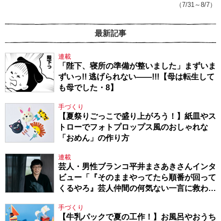
（7/31～8/7）
最新記事
連載
「陛下、寝所の準備が整いました」まずいま
ずいっ!! 逃げられない――!!!【母は転生して
も母でした・8】
手づくり
【夏祭りごっこで盛り上がろう！】紙皿やス
トローでフォトプロップス風のおしゃれな
「おめん」の作り方
連載
芸人・男性ブランコ平井まさあきさんインタ
ビュー「『そのままやってたら順番が回って
くるやろ』芸人仲間の何気ない一言に救われ
てきたから、頑張れる」
手づくり
【牛乳パックで夏の工作！】お風呂やおうち