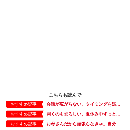
こちらも読んで
おすすめ記事
会話が広がらない、タイミングを逃す。人見知り主婦の美容院あるある【もちもち！おもちBOY・31】
おすすめ記事
開くのも恐ろしい、夏休み中ずっと放置していた絵の具パレット。ADHD母さんあるある「先送り」で悲劇！【うっかり母さんは発達障害・５】
おすすめ記事
お母さんだから頑張らなきゃ。自分のことはなんとでもなるって思っていたら【少し大変で、すっごく幸せ～ドラベ症候群の娘と心臓に毛の生えた母～・29】