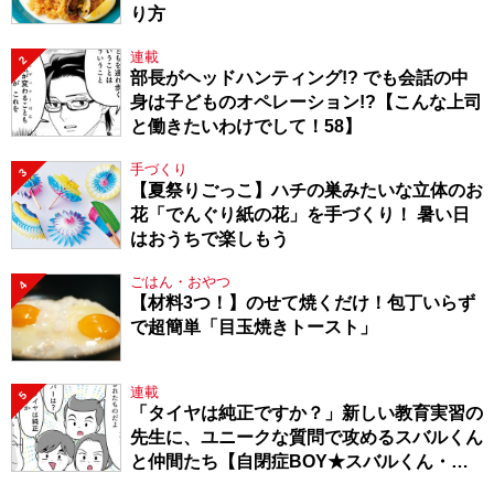
り方
連載
2
部長がヘッドハンティング!? でも会話の中
身は子どものオペレーション!?【こんな上司
と働きたいわけでして！58】
手づくり
3
【夏祭りごっこ】ハチの巣みたいな立体のお
花「でんぐり紙の花」を手づくり！ 暑い日
はおうちで楽しもう
ごはん・おやつ
4
【材料3つ！】のせて焼くだけ！包丁いらず
で超簡単「目玉焼きトースト」
連載
5
「タイヤは純正ですか？」新しい教育実習の
先生に、ユニークな質問で攻めるスバルくん
と仲間たち【自閉症BOY★スバルくん・
143】