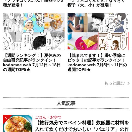
「ノラネコぐんだん」耐熱マグ3
「ノラネコぐんだん」なりきり
種が登場！
帽子（大、小）が登場！
【週間ランキング！】夏休みの
【読まれてます！】暑い季節に
自由研究記事がランクイン！
ピッタリの記事がランクイン！
kodomoe web 7月12日～18日
kodomoe web 7月5日～11日の
の週間TOP5★
週間TOP5★
もっと読む
人気記事
ごはん・おやつ
1
【旅行気分でスペイン料理】炊飯器に材料を
入れて炊くだけでおいしい「パエリア」の作