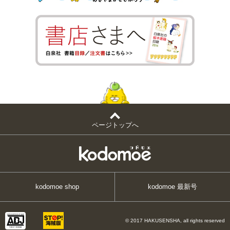
ページトップへ
kodomoe shop
kodomoe 最新号
© 2017 HAKUSENSHA, all rights reserved