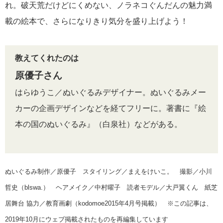
れ。破天荒だけどにくめない、ノラネコぐんだんの魅力満
載の絵本で、さらになりきり気分を盛り上げよう！
教えてくれたのは
原優子さん
はらゆうこ／ぬいぐるみデザイナー。ぬいぐるみメー
カーの企画デザインなどを経てフリーに。著書に『絵
本の国のぬいぐるみ』（白泉社）などがある。
ぬいぐるみ制作／原優子 スタイリング／まえをけいこ。 撮影／小川
哲史（blswa.） ヘアメイク／中村曜子 読者モデル／大戸翼くん 紙芝
居舞台 協力／教育画劇（kodomoe2015年4月号掲載） ※この記事は、
2019年10月にウェブ掲載されたものを再編集しています