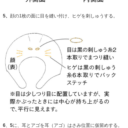
5、
顔の1枚の面に目を縫い付け、ヒゲを刺しゅうする。
6
、
5
に、耳とアゴを耳（アゴ）はさみ位置に仮留めする。