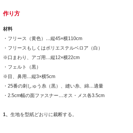
作り方
材料
・フリース（黄色）…縦45×横110cm
・フリースもしくはポリエステルベロア（白）
※口まわり、アゴ用…縦12×横22cm
・フェルト（黒）
※目、鼻用…縦3×横5cm
・25番の刺しゅう糸（黒）、縫い糸、綿…適量
・2.5cm幅の面ファスナー…オス・メス各3.5cm
1、
生地を型紙どおりに裁断する。