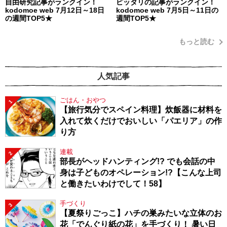
自由研究記事がランクイン！
ピッタリの記事がランクイン！
kodomoe web 7月12日～18日
kodomoe web 7月5日～11日の
の週間TOP5★
週間TOP5★
もっと読む
人気記事
ごはん・おやつ
1
【旅行気分でスペイン料理】炊飯器に材料を
入れて炊くだけでおいしい「パエリア」の作
り方
連載
2
部長がヘッドハンティング!? でも会話の中
身は子どものオペレーション!?【こんな上司
と働きたいわけでして！58】
手づくり
3
【夏祭りごっこ】ハチの巣みたいな立体のお
花「でんぐり紙の花」を手づくり！ 暑い日