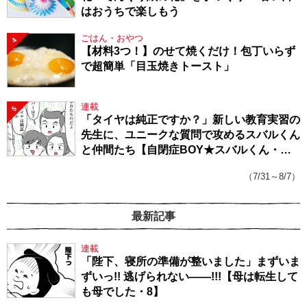
はおうちで楽しもう
ごはん・おやつ
4
【材料3つ！】のせて焼くだけ！包丁いらず
で超簡単「目玉焼きトースト」
連載
5
「タイヤは純正ですか？」新しい教育実習の
先生に、ユニークな質問で攻めるスバルくん
と仲間たち【自閉症BOY★スバルくん・
143】
（7/31～8/7）
最新記事
連載
「陛下、寝所の準備が整いました」まずいま
ずいっ!! 逃げられない――!!!【母は転生して
も母でした・8】