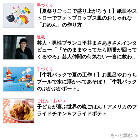
手づくり
【夏祭りごっこで盛り上がろう！】紙皿やス
トローでフォトプロップス風のおしゃれな
「おめん」の作り方
連載
芸人・男性ブランコ平井まさあきさんインタ
ビュー「『そのままやってたら順番が回って
くるやろ』芸人仲間の何気ない一言に救われ
てきたから、頑張れる」
手づくり
【牛乳パックで夏の工作！】お風呂やおうち
プールで水に浮かべてあそぼ！「牛乳パック
のぷかぷかボート」
ごはん・おやつ
子どもが喜ぶ世界の晩ごはん！アメリカのフ
ライドチキン＆フライドポテト
もっと読む