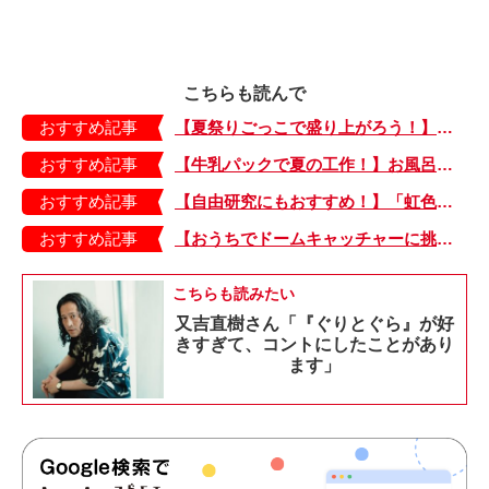
こちらも読んで
おすすめ記事
【夏祭りごっこで盛り上がろう！】紙皿やストローでフォトプロップス風のおしゃれな「おめん」の作り方
おすすめ記事
【牛乳パックで夏の工作！】お風呂やおうちプールで水に浮かべてあそぼ！「牛乳パックのぷかぷかボート」
おすすめ記事
【自由研究にもおすすめ！】「虹色うちわ」作ってみました！ 夏休みの工作に最＆高♪・編集部スタッフイチオシ！
おすすめ記事
【おうちでドームキャッチャーに挑戦だ】アンパンマン わくわくドームキャッチャー
こちらも読みたい
又吉直樹さん「『ぐりとぐら』が好
きすぎて、コントにしたことがあり
ます」