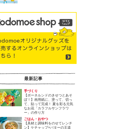
最新記事
手づくり
【ボーネルンドのきせつとあそ
ぼ！】画用紙に、塗って、切っ
て、貼って完成！ 夏を彩る元気
なお花「カラフルサンフラワ
ー」の作り方
ごはん・おやつ
【具材と調味料をのせてレンチ
ン】ケチャップ×バターの王道