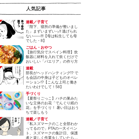
人気記事
連載／子育て
「陛下、寝所の準備が整いまし
た」まずいまずいっ!! 逃げられ
ない――!!!【母は転生しても母
でした・8】
ごはん・おやつ
【旅行気分でスペイン料理】炊
飯器に材料を入れて炊くだけで
おいしい「パエリア」の作り方
連載
部長がヘッドハンティング!? で
も会話の中身は子どものオペレ
ーション!?【こんな上司と働き
たいわけでして！58】
手づくり
【夏祭りごっこ】ハチの巣みた
いな立体のお花「でんぐり紙の
花」を手づくり！ 暑い日はおう
ちで楽しもう
連載／子育て
「私スズマークのこと全部わか
ってるので」PTAの一大イベン
ト、スズマークの集計日、保護
者と楽しく作業をしていたら…