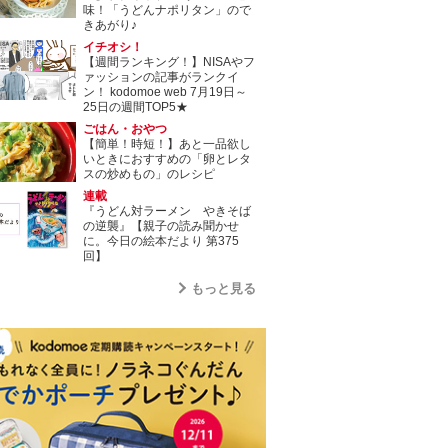
味！「うどんナポリタン」ので
きあがり♪
イチオシ！
【週間ランキング！】NISAやフ
ァッションの記事がランクイ
ン！ kodomoe web 7月19日～
25日の週間TOP5★
ごはん・おやつ
【簡単！時短！】あと一品欲し
いときにおすすめの「卵とレタ
スの炒めもの」のレシピ
連載
『うどん対ラーメン やきそば
の逆襲』【親子の読み聞かせ
に。今日の絵本だより 第375
回】
もっと見る