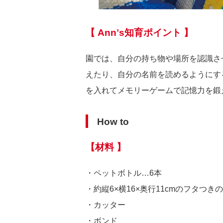
【 Annʼs知育ポイント 】
園では、自分の持ち物や場所を認識さ
えたり、自分の名前を読めるようにす
を入れてメモリーゲームで記憶力を鍛
How to
【材料 】
・ペットボトル…6本
・約縦6×横16×奥行11cmのフタつき
・カッター
・ボンド