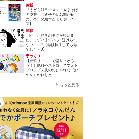
連載
『うどん対ラーメン やきそば
の逆襲』【親子の読み聞かせ
に。今日の絵本だより 第375
回】
連載
「陛下、寝所の準備が整いまし
た」まずいまずいっ!! 逃げられ
ない――!!!【母は転生しても母
でした・8】
手づくり
【夏祭りごっこで盛り上がろ
う！】紙皿やストローでフォト
プロップス風のおしゃれな「お
めん」の作り方
もっと見る