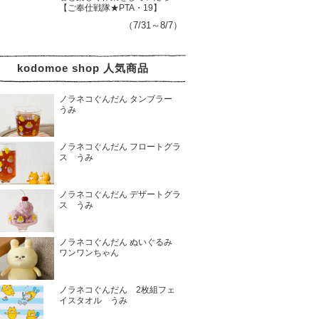
【ご奉仕戦隊★PTA・19】
（7/31～8/7）
kodomoe shop 人気商品
ノラネコぐんだん タンブラー
うみ
ノラネコぐんだん フロートグラ
ス うみ
ノラネコぐんだん デザートグラ
ス うみ
ノラネコぐんだん ぬいぐるみ
ワンワンちゃん
ノラネコぐんだん 2枚組フェ
イスタオル うみ