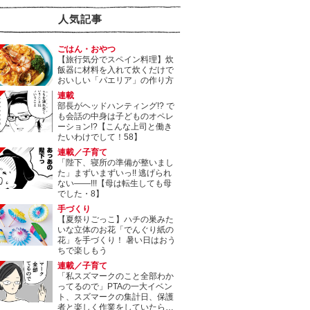
人気記事
ごはん・おやつ
【旅行気分でスペイン料理】炊
飯器に材料を入れて炊くだけで
おいしい「パエリア」の作り方
連載
部長がヘッドハンティング!? で
も会話の中身は子どものオペレ
ーション!?【こんな上司と働き
たいわけでして！58】
連載／子育て
「陛下、寝所の準備が整いまし
た」まずいまずいっ!! 逃げられ
ない――!!!【母は転生しても母
でした・8】
手づくり
【夏祭りごっこ】ハチの巣みた
いな立体のお花「でんぐり紙の
花」を手づくり！ 暑い日はおう
ちで楽しもう
連載／子育て
「私スズマークのこと全部わか
ってるので」PTAの一大イベン
ト、スズマークの集計日、保護
者と楽しく作業をしていたら…