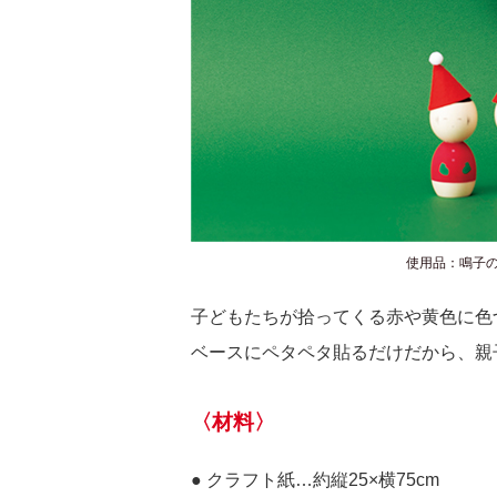
使用品：鳴子の
子どもたちが拾ってくる赤や黄色に色
ベースにペタペタ貼るだけだから、親
〈材料〉
● クラフト紙…約縦25×横75cm