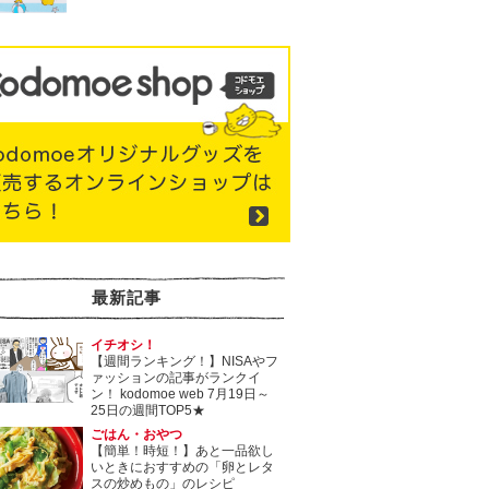
最新記事
イチオシ！
【週間ランキング！】NISAやフ
ァッションの記事がランクイ
ン！ kodomoe web 7月19日～
25日の週間TOP5★
ごはん・おやつ
【簡単！時短！】あと一品欲し
いときにおすすめの「卵とレタ
スの炒めもの」のレシピ