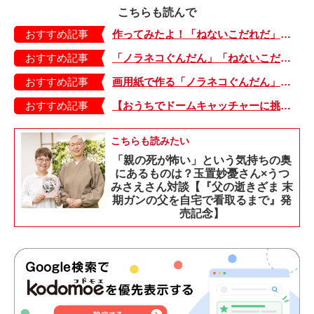
こちらも読んで
おすすめ記事
作ってみたよ！「ねないこだれだ」おばけ＆ふくろうのバルーンかざり。SNSの投稿をご紹介♪
おすすめ記事
「ノラネコぐんだん」「ねないこだれだ」絵本の国のハロウィンパーティーを楽しもう！【型紙ダウンロード】
おすすめ記事
画用紙で作る「ノラネコぐんだん」ペーパーキャップ【型紙ダウンロードつき】
おすすめ記事
【おうちでドームキャッチャーに挑戦だ】アンパンマン わくわくドームキャッチャー
こちらも読みたい
「親の死が怖い」という気持ちの奥
にあるものは？玉置妙憂さん×うつ
みさえさん対談【『父の逝きざま 末
期ガンの父を自宅で看取るまで』発
売記念】