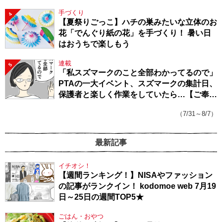
手づくり
4
【夏祭りごっこ】ハチの巣みたいな立体のお
花「でんぐり紙の花」を手づくり！ 暑い日
はおうちで楽しもう
連載
5
「私スズマークのこと全部わかってるので」
PTAの一大イベント、スズマークの集計日、
保護者と楽しく作業をしていたら…【ご奉仕
戦隊★PTA・19】
（7/31～8/7）
最新記事
イチオシ！
【週間ランキング！】NISAやファッション
の記事がランクイン！ kodomoe web 7月19
日～25日の週間TOP5★
ごはん・おやつ