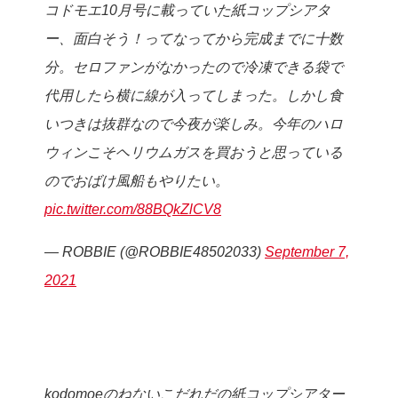
コドモエ10月号に載っていた紙コップシアタ
ー、面白そう！ってなってから完成までに十数
分。セロファンがなかったので冷凍できる袋で
代用したら横に線が入ってしまった。しかし食
いつきは抜群なので今夜が楽しみ。今年のハロ
ウィンこそヘリウムガスを買おうと思っている
のでおばけ風船もやりたい。
pic.twitter.com/88BQkZlCV8
— ROBBIE (@ROBBIE48502033)
September 7,
2021
kodomoeのねないこだれだの紙コップシアター