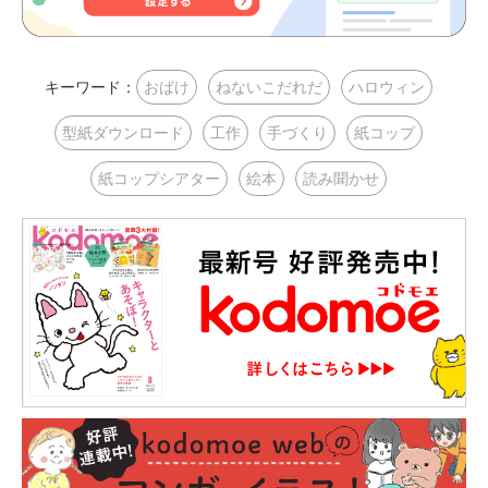
キーワード：
おばけ
ねないこだれだ
ハロウィン
型紙ダウンロード
工作
手づくり
紙コップ
紙コップシアター
絵本
読み聞かせ