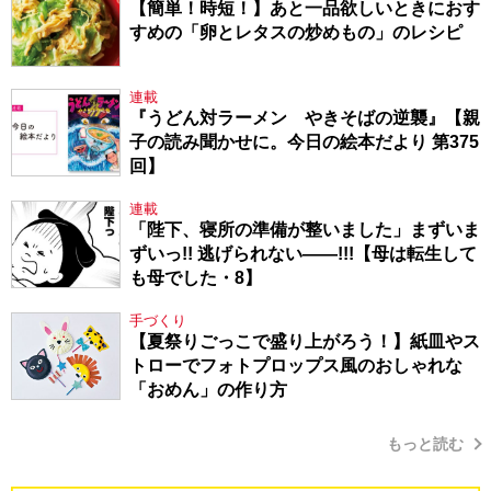
【簡単！時短！】あと一品欲しいときにおす
すめの「卵とレタスの炒めもの」のレシピ
連載
『うどん対ラーメン やきそばの逆襲』【親
子の読み聞かせに。今日の絵本だより 第375
回】
連載
「陛下、寝所の準備が整いました」まずいま
ずいっ!! 逃げられない――!!!【母は転生して
も母でした・8】
手づくり
【夏祭りごっこで盛り上がろう！】紙皿やス
トローでフォトプロップス風のおしゃれな
「おめん」の作り方
もっと読む