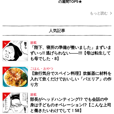
の週間TOP5★
もっと読む
人気記事
連載
1
「陛下、寝所の準備が整いました」まずいま
ずいっ!! 逃げられない――!!!【母は転生して
も母でした・8】
ごはん・おやつ
2
【旅行気分でスペイン料理】炊飯器に材料を
入れて炊くだけでおいしい「パエリア」の作
り方
連載
3
部長がヘッドハンティング!? でも会話の中
身は子どものオペレーション!?【こんな上司
と働きたいわけでして！58】