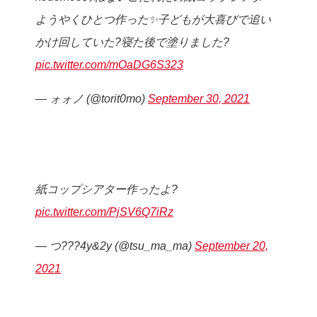
ようやくひとつ作った✨子どもが大喜びで追い
かけ回していた?寝た後で塗りました?
pic.twitter.com/mOaDG6S323
— ォォノ (@torit0mo)
September 30, 2021
紙コップシアター作ったよ?
pic.twitter.com/PjSV6Q7iRz
— つ???4y&2y (@tsu_ma_ma)
September 20,
2021