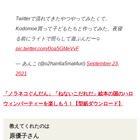
Twitterで流れてきたやつやってみたくて、
Kodomoe買って子どもたちと作ってみた。夜寝
る前にライトで照らして遊ぶんだー☺️
pic.twitter.com/0oa5GMeVvF
— あんこ (@o2han6a5mat4uri)
September 23,
2021
「ノラネコぐんだん」「ねないこだれだ」絵本の国のハロ
ウィンパーティーを楽しもう！【型紙ダウンロード】
教えてくれたのは
原優子さん