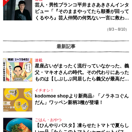
5
芸人・男性ブランコ平井まさあきさんインタ
ビュー「『そのままやってたら順番が回って
くるやろ』芸人仲間の何気ない一言に救われ
てきたから、頑張れる」
（8/3～8/10）
最新記事
連載
星座占いがまったく流行っていなかった、義
父・マキオさんの時代。その代わりにあった
ものは【しぶしぶ同居したら義父が最高だっ
た件・104】
イチオシ！
kodomoe shopより新商品♪ 「ノラネコぐん
だん」ワッペン新柄3種が登場！
ごはん・おやつ
【ひんやりパスタ】凍らせたトマトで夏らし
い一品「たらこのトマトシャーベットパス