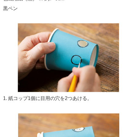
黒ペン
1. 紙コップ1個に目用の穴を2つあける。