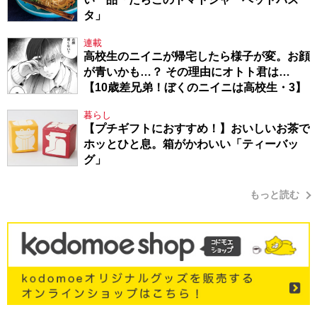
タ」
連載
高校生のニイニが帰宅したら様子が変。お顔
が青いかも…？ その理由にオトト君は…
【10歳差兄弟！ぼくのニイニは高校生・3】
暮らし
【プチギフトにおすすめ！】おいしいお茶で
ホッとひと息。箱がかわいい「ティーバッ
グ」
もっと読む