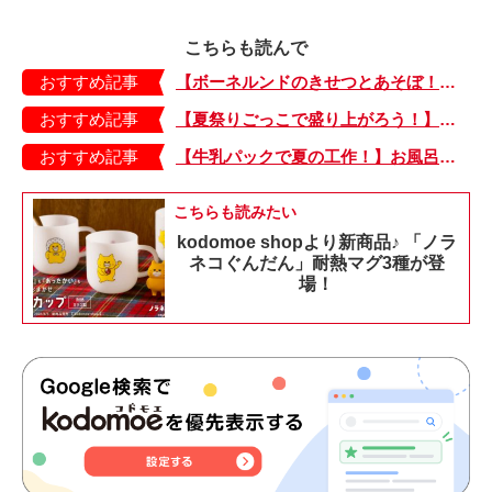
こちらも読んで
おすすめ記事
【ボーネルンドのきせつとあそぼ！】画用紙に、塗って、切って、貼って完成！ 夏を彩る元気なお花「カラフルサンフラワー」の作り方
おすすめ記事
【夏祭りごっこで盛り上がろう！】紙皿やストローでフォトプロップス風のおしゃれな「おめん」の作り方
おすすめ記事
【牛乳パックで夏の工作！】お風呂やおうちプールで水に浮かべてあそぼ！「牛乳パックのぷかぷかボート」
こちらも読みたい
kodomoe shopより新商品♪ 「ノラ
ネコぐんだん」耐熱マグ3種が登
場！