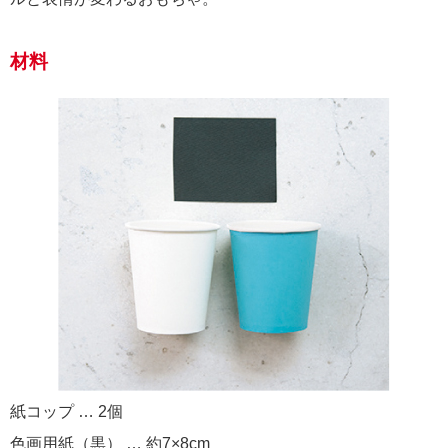
材料
紙コップ … 2個
色画用紙（黒） … 約7×8cm