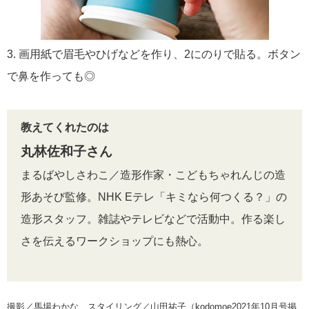
3. 画用紙で眉毛やひげなどを作り、2にのりで貼る。ボタン
で鼻を作っても◎
教えてくれたのは
丸林佐和子さん
まるばやしさわこ／造形作家・こどもちゃれんじの造
形あそび監修。NHK Eテレ「キミなら何つくる？」の
造形スタッフ。雑誌やテレビなどで活動中。作る楽し
さを伝えるワークショップにも熱心。
撮影／馬場わかな スタイリング／山田祐子（kodomoe2021年10月号掲