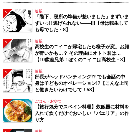
連載
1
「陛下、寝所の準備が整いました」まずいま
ずいっ!! 逃げられない――!!!【母は転生して
も母でした・8】
連載
2
高校生のニイニが帰宅したら様子が変。お顔
が青いかも…？ その理由にオトト君は…
【10歳差兄弟！ぼくのニイニは高校生・3】
連載
3
部長がヘッドハンティング!? でも会話の中
身は子どものオペレーション!?【こんな上司
と働きたいわけでして！58】
ごはん・おやつ
4
【旅行気分でスペイン料理】炊飯器に材料を
入れて炊くだけでおいしい「パエリア」の作
り方
連載