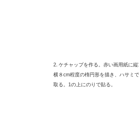
2. ケチャップを作る。赤い画用紙に縦1
横８cm程度の楕円形を描き、ハサミ
取る。1の上にのりで貼る。