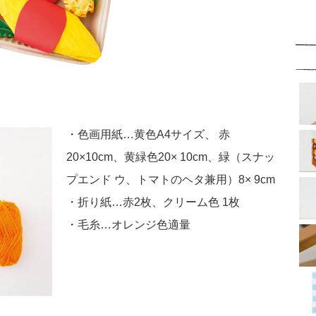
・色画用紙…黄色A4サイズ、 赤
20×10cm、黄緑色20× 10cm、緑（スナッ
プエンド ウ、トマトのヘタ兼用）8× 9cm
・折り紙…赤2枚、クリーム色 1枚
・毛糸…オレンジ色適量