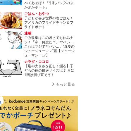
べてあそぼ！「牛乳パックのぷ
かぷかボート」
ごはん・おやつ
子どもが喜ぶ世界の晩ごはん！
アメリカのフライドチキン＆フ
ライドポテト
連載
ごみ収集はこの暑さでも休みナ
シ！「今…何度だ？」ヤバい…
これはマジでヤバい…。“真夏の
シューシューマン”篇【シューシ
ューマン・17】
カラダ・ココロ
【足の大きさを正しく測る】子
どもの靴の最適サイズは？ 月に
1回は測り直そう！
もっと見る