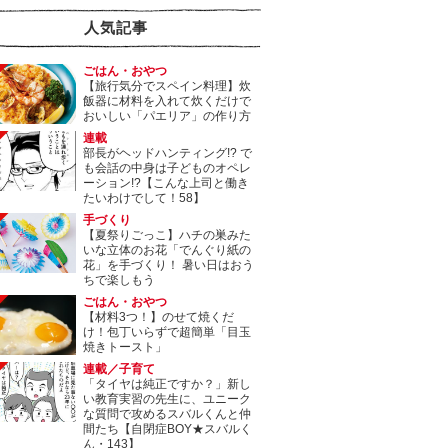
人気記事
ごはん・おやつ
【旅行気分でスペイン料理】炊
飯器に材料を入れて炊くだけで
おいしい「パエリア」の作り方
連載
部長がヘッドハンティング!? で
も会話の中身は子どものオペレ
ーション!?【こんな上司と働き
たいわけでして！58】
手づくり
【夏祭りごっこ】ハチの巣みた
いな立体のお花「でんぐり紙の
花」を手づくり！ 暑い日はおう
ちで楽しもう
ごはん・おやつ
【材料3つ！】のせて焼くだ
け！包丁いらずで超簡単「目玉
焼きトースト」
連載／子育て
「タイヤは純正ですか？」新し
い教育実習の先生に、ユニーク
な質問で攻めるスバルくんと仲
間たち【自閉症BOY★スバルく
ん・143】