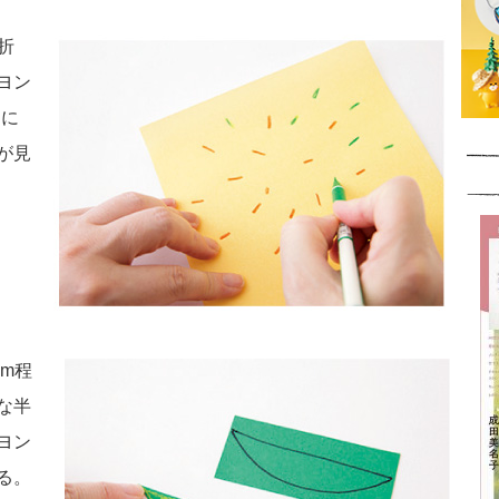
折
ヨン
ムに
が見
cm程
な半
ヨン
る。