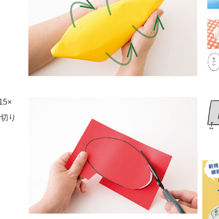
5×
で切り