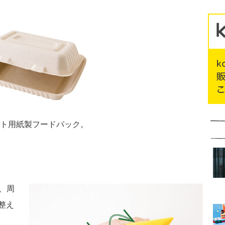
アウト用紙製フードパック。
、周
整え