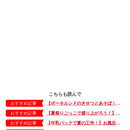
こちらも読んで
おすすめ記事
【ボーネルンドのきせつとあそぼ！】画用紙に、塗って、切って、貼って完成！ 夏を彩る元気なお花「カラフルサンフラワー」の作り方
おすすめ記事
【夏祭りごっこで盛り上がろう！】紙皿やストローでフォトプロップス風のおしゃれな「おめん」の作り方
おすすめ記事
【牛乳パックで夏の工作！】お風呂やおうちプールで水に浮かべてあそぼ！「牛乳パックのぷかぷかボート」