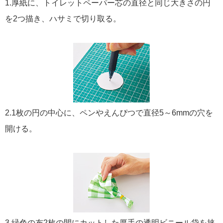
1.厚紙に、トイレットペーパー芯の直径と同じ大きさの円
を2つ描き、ハサミで切り取る。
2.1枚の円の中心に、ペンやえんぴつで直径5～6mmの穴を
開ける。
3.緑色の布2枚の間にカットした厚手の透明ビニール袋を挟