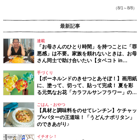
戦隊★PTA・19】
（8/1～8/8）
最新記事
連載
「お母さんのひとり時間」を持つことに「罪
悪感」は不要。家族を頼れないときは、お母
さん同士で助け合いたい【タベコト in
Berlin・130】
手づくり
【ボーネルンドのきせつとあそぼ！】画用紙
に、塗って、切って、貼って完成！ 夏を彩
る元気なお花「カラフルサンフラワー」の作
り方
ごはん・おやつ
【具材と調味料をのせてレンチン】ケチャッ
プ×バターの王道味！「うどんナポリタン」
のできあがり♪
イチオシ！