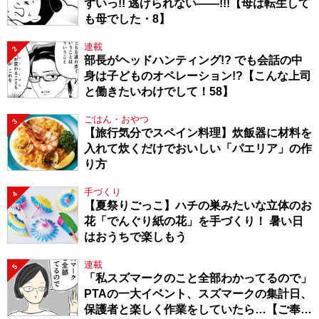
ずいっ!! 逃げられない――!!!【母は転生して
も母でした・8】
連載
2
部長がヘッドハンティング!? でも会話の中
身は子どものオペレーション!?【こんな上司
と働きたいわけでして！58】
ごはん・おやつ
3
【旅行気分でスペイン料理】炊飯器に材料を
入れて炊くだけでおいしい「パエリア」の作
り方
手づくり
4
【夏祭りごっこ】ハチの巣みたいな立体のお
花「でんぐり紙の花」を手づくり！ 暑い日
はおうちで楽しもう
連載
5
「私スズマークのこと全部わかってるので」
PTAの一大イベント、スズマークの集計日、
保護者と楽しく作業をしていたら…【ご奉仕