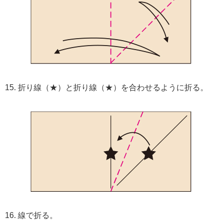
15. 折り線（★）と折り線（★）を合わせるように折る。
16. 線で折る。