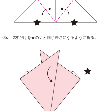
05. 上2枚だけを★の辺と同じ長さになるように折る。