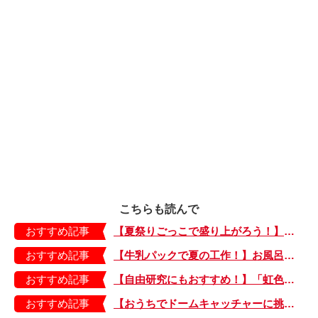
こちらも読んで
おすすめ記事
【夏祭りごっこで盛り上がろう！】紙皿やストローでフォトプロップス風のおしゃれな「おめん」の作り方
おすすめ記事
【牛乳パックで夏の工作！】お風呂やおうちプールで水に浮かべてあそぼ！「牛乳パックのぷかぷかボート」
おすすめ記事
【自由研究にもおすすめ！】「虹色うちわ」作ってみました！ 夏休みの工作に最＆高♪・編集部スタッフイチオシ！
おすすめ記事
【おうちでドームキャッチャーに挑戦だ】アンパンマン わくわくドームキャッチャー