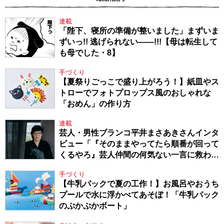
連載
「陛下、寝所の準備が整いました」まずいま
ずいっ!! 逃げられない――!!!【母は転生して
も母でした・8】
手づくり
【夏祭りごっこで盛り上がろう！】紙皿やス
トローでフォトプロップス風のおしゃれな
「おめん」の作り方
連載
芸人・男性ブランコ平井まさあきさんインタ
ビュー「『そのままやってたら順番が回って
くるやろ』芸人仲間の何気ない一言に救われ
てきたから、頑張れる」
手づくり
【牛乳パックで夏の工作！】お風呂やおうち
プールで水に浮かべてあそぼ！「牛乳パック
のぷかぷかボート」