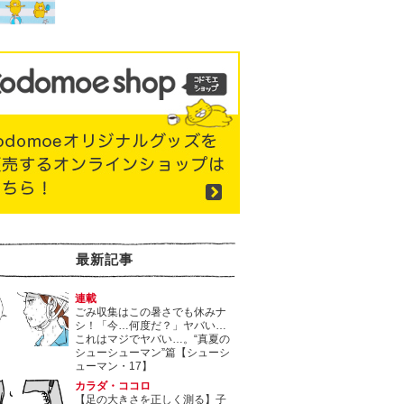
最新記事
連載
ごみ収集はこの暑さでも休みナ
シ！「今…何度だ？」ヤバい…
これはマジでヤバい…。“真夏の
シューシューマン”篇【シューシ
ューマン・17】
カラダ・ココロ
【足の大きさを正しく測る】子