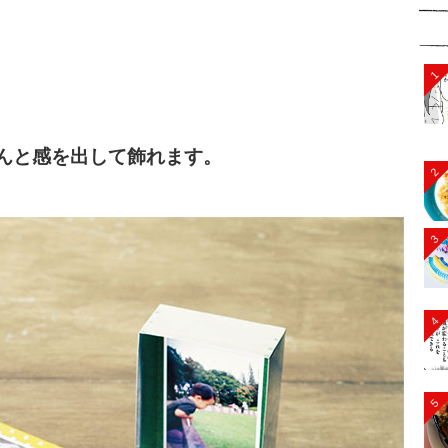
1
んと感を出して飾れます。
2
3
4
5