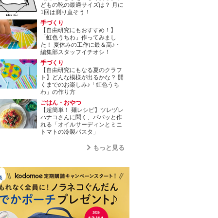
どもの靴の最適サイズは？ 月に
1回は測り直そう！
手づくり
【自由研究にもおすすめ！】
「虹色うちわ」作ってみまし
た！ 夏休みの工作に最＆高♪・
編集部スタッフイチオシ！
手づくり
【自由研究にもなる夏のクラフ
ト】どんな模様が出るかな？ 開
くまでのお楽しみ♪「虹色うち
わ」の作り方
ごはん・おやつ
【超簡単！ 麺レシピ】ツレヅレ
ハナコさんに聞く、パパッと作
れる「オイルサーディンとミニ
トマトの冷製パスタ」
もっと見る