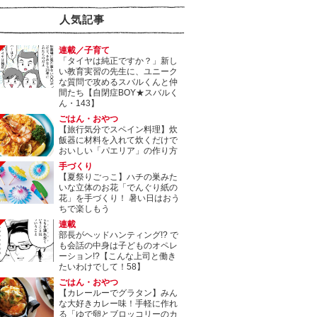
人気記事
連載／子育て
「タイヤは純正ですか？」新し
い教育実習の先生に、ユニーク
な質問で攻めるスバルくんと仲
間たち【自閉症BOY★スバルく
ん・143】
ごはん・おやつ
【旅行気分でスペイン料理】炊
飯器に材料を入れて炊くだけで
おいしい「パエリア」の作り方
手づくり
【夏祭りごっこ】ハチの巣みた
いな立体のお花「でんぐり紙の
花」を手づくり！ 暑い日はおう
ちで楽しもう
連載
部長がヘッドハンティング!? で
も会話の中身は子どものオペレ
ーション!?【こんな上司と働き
たいわけでして！58】
ごはん・おやつ
【カレールーでグラタン】みん
な大好きカレー味！手軽に作れ
る「ゆで卵とブロッコリーのカ