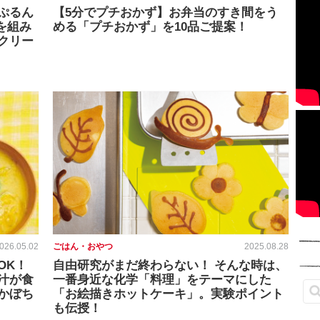
ぷるん
【5分でプチおかず】お弁当のすき間をう
を組み
める「プチおかず」を10品ご提案！
クリー
026.05.02
ごはん・おやつ
2025.08.28
OK！
自由研究がまだ終わらない！ そんな時は、
汁が食
一番身近な化学「料理」をテーマにした
かぼち
「お絵描きホットケーキ」。実験ポイント
も伝授！