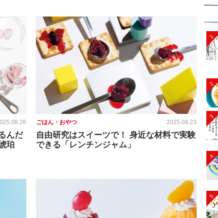
1
2
3
025.08.26
ごはん・おやつ
2025.08.23
るんだ
自由研究はスイーツで！ 身近な材料で実験
琥珀
できる「レンチンジャム」
4
5