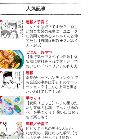
人気記事
連載／子育て
「タイヤは純正ですか？」新し
い教育実習の先生に、ユニーク
な質問で攻めるスバルくんと仲
間たち【自閉症BOY★スバルく
ん・143】
ごはん・おやつ
【旅行気分でスペイン料理】炊
飯器に材料を入れて炊くだけで
おいしい「パエリア」の作り方
連載
部長がヘッドハンティング!? で
も会話の中身は子どものオペレ
ーション!?【こんな上司と働き
たいわけでして！58】
手づくり
【夏祭りごっこ】ハチの巣みた
いな立体のお花「でんぐり紙の
花」を手づくり！ 暑い日はおう
ちで楽しもう
連載／子育て
ビビり？うちの男子5人目が、
わが家の一員になった瞬間【う
ちの男子（だんご）4兄弟・