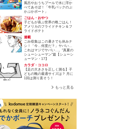
風呂やおうちプールで水に浮か
べてあそぼ！「牛乳パックのぷ
かぷかボート」
ごはん・おやつ
子どもが喜ぶ世界の晩ごはん！
アメリカのフライドチキン＆フ
ライドポテト
連載
ごみ収集はこの暑さでも休みナ
シ！「今…何度だ？」ヤバい…
これはマジでヤバい…。“真夏の
シューシューマン”篇【シューシ
ューマン・17】
カラダ・ココロ
【足の大きさを正しく測る】子
どもの靴の最適サイズは？ 月に
1回は測り直そう！
もっと見る