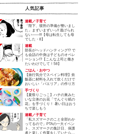
人気記事
連載／子育て
「陛下、寝所の準備が整いまし
た」まずいまずいっ!! 逃げられ
ない――!!!【母は転生しても母
でした・8】
連載
部長がヘッドハンティング!? で
も会話の中身は子どものオペレ
ーション!?【こんな上司と働き
たいわけでして！58】
ごはん・おやつ
【旅行気分でスペイン料理】炊
飯器に材料を入れて炊くだけで
おいしい「パエリア」の作り方
手づくり
【夏祭りごっこ】ハチの巣みた
いな立体のお花「でんぐり紙の
花」を手づくり！ 暑い日はおう
ちで楽しもう
連載／子育て
「私スズマークのこと全部わか
ってるので」PTAの一大イベン
ト、スズマークの集計日、保護
者と楽しく作業をしていたら…