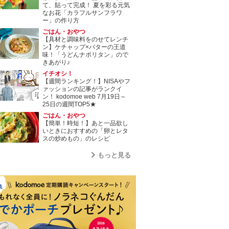
て、貼って完成！ 夏を彩る元気
なお花「カラフルサンフラワ
ー」の作り方
ごはん・おやつ
【具材と調味料をのせてレンチ
ン】ケチャップ×バターの王道
味！「うどんナポリタン」ので
きあがり♪
イチオシ！
【週間ランキング！】NISAやフ
ァッションの記事がランクイ
ン！ kodomoe web 7月19日～
25日の週間TOP5★
ごはん・おやつ
【簡単！時短！】あと一品欲し
いときにおすすめの「卵とレタ
スの炒めもの」のレシピ
もっと見る