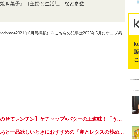
焼き菓子』（主婦と生活社）など多数。
omoe2021年6月号掲載）※こちらの記事は2023年5月にウェブ掲
【具材と調味料をのせてレンチン】ケチャップ×バターの王道味！「うどんナポリタン」のできあがり♪
【簡単！時短！】あと一品欲しいときにおすすめの「卵とレタスの炒めもの」のレシピ