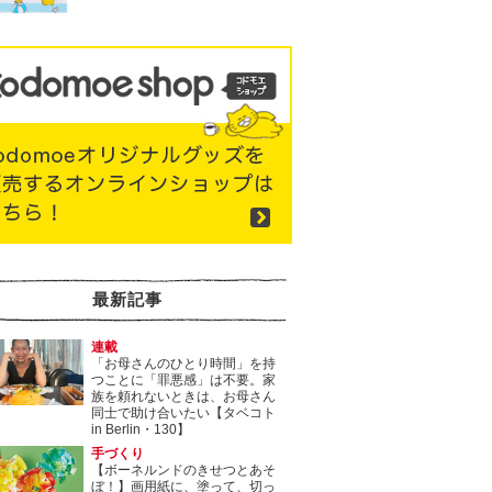
最新記事
連載
「お母さんのひとり時間」を持
つことに「罪悪感」は不要。家
族を頼れないときは、お母さん
同士で助け合いたい【タベコト
in Berlin・130】
手づくり
【ボーネルンドのきせつとあそ
ぼ！】画用紙に、塗って、切っ