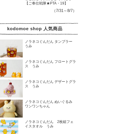
【ご奉仕戦隊★PTA・19】
（7/31～8/7）
kodomoe shop 人気商品
ノラネコぐんだん タンブラー
うみ
ノラネコぐんだん フロートグラ
ス うみ
ノラネコぐんだん デザートグラ
ス うみ
ノラネコぐんだん ぬいぐるみ
ワンワンちゃん
ノラネコぐんだん 2枚組フェ
イスタオル うみ