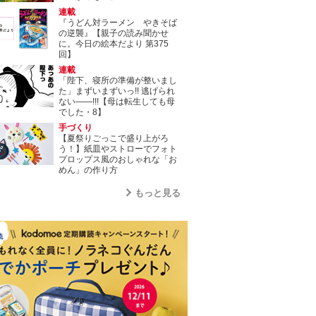
連載
『うどん対ラーメン やきそば
の逆襲』【親子の読み聞かせ
に。今日の絵本だより 第375
回】
連載
「陛下、寝所の準備が整いまし
た」まずいまずいっ!! 逃げられ
ない――!!!【母は転生しても母
でした・8】
手づくり
【夏祭りごっこで盛り上がろ
う！】紙皿やストローでフォト
プロップス風のおしゃれな「お
めん」の作り方
もっと見る