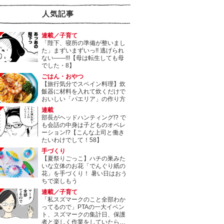
人気記事
連載／子育て
「陛下、寝所の準備が整いまし
た」まずいまずいっ!! 逃げられ
ない――!!!【母は転生しても母
でした・8】
ごはん・おやつ
【旅行気分でスペイン料理】炊
飯器に材料を入れて炊くだけで
おいしい「パエリア」の作り方
連載
部長がヘッドハンティング!? で
も会話の中身は子どものオペレ
ーション!?【こんな上司と働き
たいわけでして！58】
手づくり
【夏祭りごっこ】ハチの巣みた
いな立体のお花「でんぐり紙の
花」を手づくり！ 暑い日はおう
ちで楽しもう
連載／子育て
「私スズマークのこと全部わか
ってるので」PTAの一大イベン
ト、スズマークの集計日、保護
者と楽しく作業をしていたら…