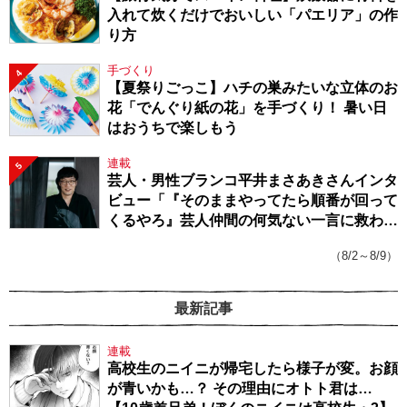
入れて炊くだけでおいしい「パエリア」の作
り方
手づくり
4
【夏祭りごっこ】ハチの巣みたいな立体のお
花「でんぐり紙の花」を手づくり！ 暑い日
はおうちで楽しもう
連載
5
芸人・男性ブランコ平井まさあきさんインタ
ビュー「『そのままやってたら順番が回って
くるやろ』芸人仲間の何気ない一言に救われ
てきたから、頑張れる」
（8/2～8/9）
最新記事
連載
高校生のニイニが帰宅したら様子が変。お顔
が青いかも…？ その理由にオトト君は…