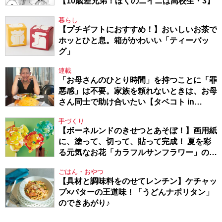
【10歳差兄弟！ぼくのニイニは高校生・3】
暮らし
【プチギフトにおすすめ！】おいしいお茶で
ホッとひと息。箱がかわいい「ティーバッ
グ」
連載
「お母さんのひとり時間」を持つことに「罪
悪感」は不要。家族を頼れないときは、お母
さん同士で助け合いたい【タベコト in
Berlin・130】
手づくり
【ボーネルンドのきせつとあそぼ！】画用紙
に、塗って、切って、貼って完成！ 夏を彩
る元気なお花「カラフルサンフラワー」の作
り方
ごはん・おやつ
【具材と調味料をのせてレンチン】ケチャッ
プ×バターの王道味！「うどんナポリタン」
のできあがり♪