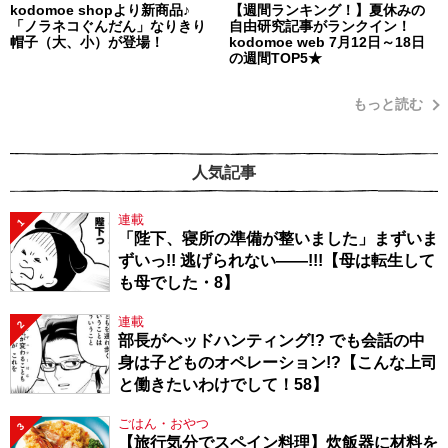
kodomoe shopより新商品♪
【週間ランキング！】夏休みの
「ノラネコぐんだん」なりきり
自由研究記事がランクイン！
帽子（大、小）が登場！
kodomoe web 7月12日～18日
の週間TOP5★
もっと読む
人気記事
連載
1
「陛下、寝所の準備が整いました」まずいま
ずいっ!! 逃げられない――!!!【母は転生して
も母でした・8】
連載
2
部長がヘッドハンティング!? でも会話の中
身は子どものオペレーション!?【こんな上司
と働きたいわけでして！58】
ごはん・おやつ
3
【旅行気分でスペイン料理】炊飯器に材料を