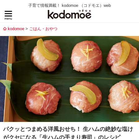
子育て情報満載！ kodomoe （コドモエ）web
kodomoe
ごはん・おやつ
パクッとつまめる洋風おせち！ 生ハムの絶妙な塩け
がクセになる「生ハムの手まり寿司」のレシピ