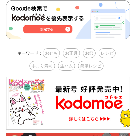
キーワード：
おせち
お正月
お節
レシピ
手まり寿司
生ハム
簡単レシピ