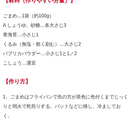
【材料（作りやすい分量）】
ごまめ…1袋（約100g）
A しょうゆ、砂糖…各大さじ3
青海苔…小さじ1
くるみ（無塩・粗く刻む）…大さじ2
パプリカパウダー…小さじ1と1／2
こしょう…適宜
【作り方】
1、ごまめはフライパンで先の方が茶色に色付くまでじっく
りと弱火で乾煎りする。バットなどに移し、冷ましてお
く。