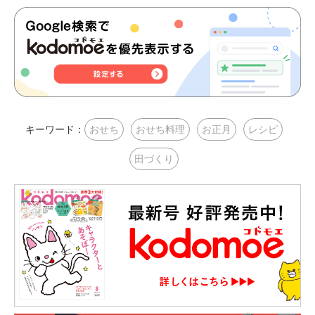
キーワード：
おせち
おせち料理
お正月
レシピ
田づくり