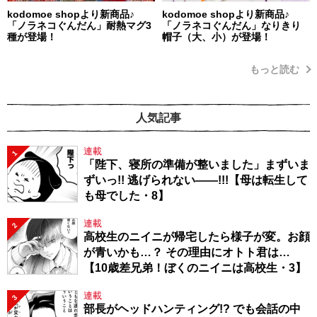
kodomoe shopより新商品♪
kodomoe shopより新商品♪
「ノラネコぐんだん」耐熱マグ3
「ノラネコぐんだん」なりきり
種が登場！
帽子（大、小）が登場！
もっと読む
人気記事
連載
1
「陛下、寝所の準備が整いました」まずいま
ずいっ!! 逃げられない――!!!【母は転生して
も母でした・8】
連載
2
高校生のニイニが帰宅したら様子が変。お顔
が青いかも…？ その理由にオトト君は…
【10歳差兄弟！ぼくのニイニは高校生・3】
連載
3
部長がヘッドハンティング!? でも会話の中