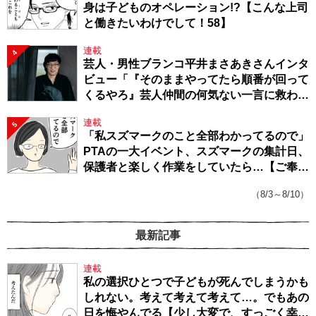
身は子どものオペレーション!?【こんな上司
と働きたいわけでして！58】
連載
4
芸人・男性ブランコ平井まさあきさんインタ
ビュー「『そのままやってたら順番が回って
くるやろ』芸人仲間の何気ない一言に救われ
てきたから、頑張れる」
連載
5
「私スズマークのこと全部わかってるので」
PTAの一大イベント、スズマークの集計日、
保護者と楽しく作業をしていたら…【ご奉仕
戦隊★PTA・19】
（8/3～8/10）
最新記事
連載
私の選択ひとつで子どもが死んでしまうかも
しれない。考えて考えて考えて…。でもあの
日を悔やんでる【少し大変で、すっごく幸せ