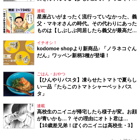
～ドラベ症候群の娘と心臓に毛の生えた母
連載
～・54】
星座占いがまったく流行っていなかった、義
父・マキオさんの時代。その代わりにあった
ものは【しぶしぶ同居したら義父が最高だっ
た件・104】
イチオシ！
kodomoe shopより新商品♪ 「ノラネコぐん
だん」ワッペン新柄3種が登場！
ごはん・おやつ
【ひんやりパスタ】凍らせたトマトで夏らし
い一品「たらこのトマトシャーベットパス
タ」
連載
高校生のニイニが帰宅したら様子が変。お顔
が青いかも…？ その理由にオトト君は…
【10歳差兄弟！ぼくのニイニは高校生・3】