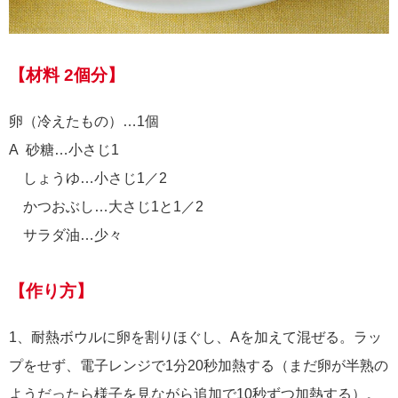
【材料 2個分】
卵（冷えたもの）…1個
A 砂糖…小さじ1
しょうゆ…小さじ1／2
かつおぶし…大さじ1と1／2
サラダ油…少々
【作り方】
1、耐熱ボウルに卵を割りほぐし、Aを加えて混ぜる。ラッ
プをせず、電子レンジで1分20秒加熱する（まだ卵が半熟の
ようだったら様子を見ながら追加で10秒ずつ加熱する）。