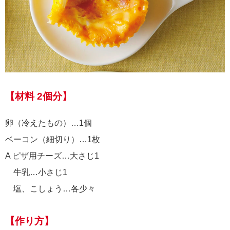
【材料 2個分】
卵（冷えたもの）…1個
ベーコン（細切り）…1枚
A ピザ用チーズ…大さじ1
牛乳…小さじ1
塩、こしょう…各少々
【作り方】