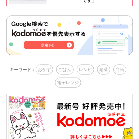
です」
キーワード：
おかず
ごはん
レシピ
副菜
弁当
電子レンジ