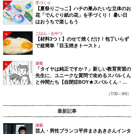
手づくり
3
【夏祭りごっこ】ハチの巣みたいな立体のお
花「でんぐり紙の花」を手づくり！ 暑い日
はおうちで楽しもう
ごはん・おやつ
4
【材料3つ！】のせて焼くだけ！包丁いらず
で超簡単「目玉焼きトースト」
連載
5
「タイヤは純正ですか？」新しい教育実習の
先生に、ユニークな質問で攻めるスバルくん
と仲間たち【自閉症BOY★スバルくん・
143】
（7/30～8/6）
最新記事
連載
芸人・男性ブランコ平井まさあきさんインタ