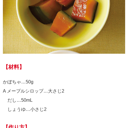
【材料】
かぼちゃ…50g
A メープルシロップ…大さじ2
だし…50mL
しょうゆ…小さじ2
【作り方】