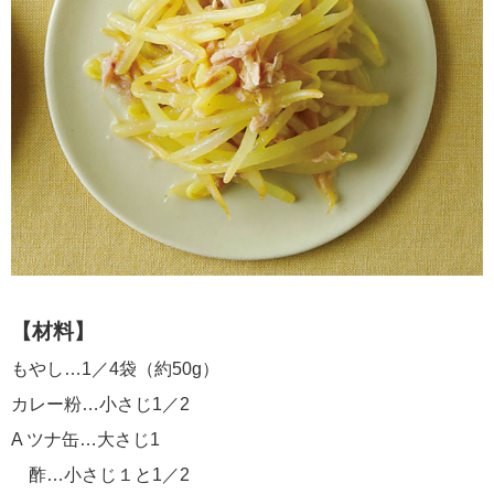
【材料】
もやし…1／4袋（約50g）
カレー粉…小さじ1／2
A ツナ缶…大さじ1
酢…小さじ１と1／2