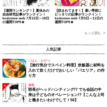
【週間ランキング！】夏休みの
【読まれてます！】暑い季節に
自由研究記事がランクイン！
ピッタリの記事がランクイン！
kodomoe web 7月12日～18日
kodomoe web 7月5日～11日の
の週間TOP5★
週間TOP5★
もっと読む
人気記事
ごはん・おやつ
1
【旅行気分でスペイン料理】炊飯器に材料を
入れて炊くだけでおいしい「パエリア」の作
り方
連載
2
部長がヘッドハンティング!? でも会話の中
身は子どものオペレーション!?【こんな上司
と働きたいわけでして！58】