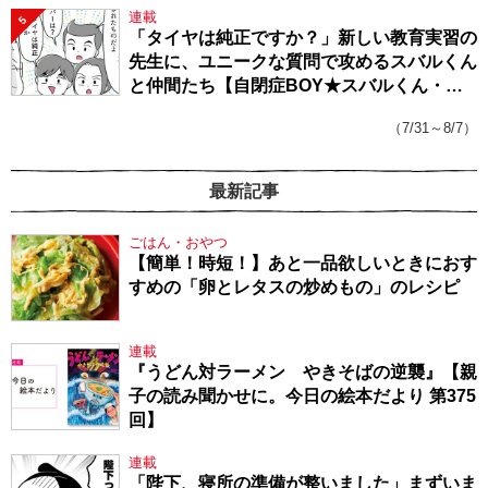
連載
5
「タイヤは純正ですか？」新しい教育実習の
先生に、ユニークな質問で攻めるスバルくん
と仲間たち【自閉症BOY★スバルくん・
143】
（7/31～8/7）
最新記事
ごはん・おやつ
【簡単！時短！】あと一品欲しいときにおす
すめの「卵とレタスの炒めもの」のレシピ
連載
『うどん対ラーメン やきそばの逆襲』【親
子の読み聞かせに。今日の絵本だより 第375
回】
連載
「陛下、寝所の準備が整いました」まずいま