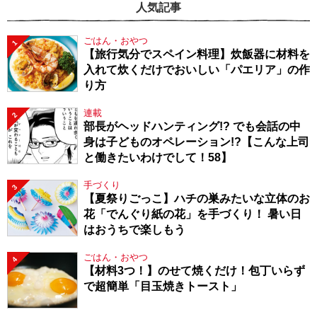
人気記事
ごはん・おやつ
1
【旅行気分でスペイン料理】炊飯器に材料を
入れて炊くだけでおいしい「パエリア」の作
り方
連載
2
部長がヘッドハンティング!? でも会話の中
身は子どものオペレーション!?【こんな上司
と働きたいわけでして！58】
手づくり
3
【夏祭りごっこ】ハチの巣みたいな立体のお
花「でんぐり紙の花」を手づくり！ 暑い日
はおうちで楽しもう
ごはん・おやつ
4
【材料3つ！】のせて焼くだけ！包丁いらず
で超簡単「目玉焼きトースト」