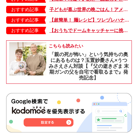
おすすめ記事
子どもが喜ぶ世界の晩ごはん！アメリカのフライドチキン＆フライドポテト
おすすめ記事
【超簡単！ 麺レシピ】ツレヅレハナコさんに聞く、パパッと作れる「オイルサーディンとミニトマトの冷製パスタ」
おすすめ記事
【おうちでドームキャッチャーに挑戦だ】アンパンマン わくわくドームキャッチャー
こちらも読みたい
「親の死が怖い」という気持ちの奥
にあるものは？玉置妙憂さん×うつ
みさえさん対談【『父の逝きざま 末
期ガンの父を自宅で看取るまで』発
売記念】