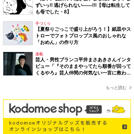
ずいっ!! 逃げられない――!!!【母は転生して
も母でした・8】
手づくり
【夏祭りごっこで盛り上がろう！】紙皿やス
トローでフォトプロップス風のおしゃれな
「おめん」の作り方
連載
芸人・男性ブランコ平井まさあきさんインタ
ビュー「『そのままやってたら順番が回って
くるやろ』芸人仲間の何気ない一言に救われ
てきたから、頑張れる」
もっと読む