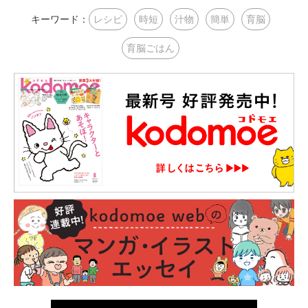
キーワード：
レシピ
時短
汁物
簡単
育脳
育脳ごはん