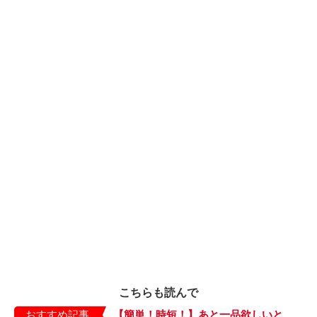
こちらも読んで
おすすめ記事
【簡単！時短！】あと一品欲しいときにおすすめの「卵とレタスの炒めもの」のレシピ