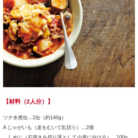
【材料（2人分）】
ツナ水煮缶…2缶（約140g）
A じゃがいも（皮をむいて乱切り）…2個
しめじ（石突きを切り落として小房に分ける）…100g