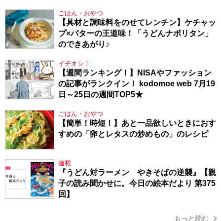
り方
ごはん・おやつ
【具材と調味料をのせてレンチン】ケチャッ
プ×バターの王道味！「うどんナポリタン」
のできあがり♪
イチオシ！
【週間ランキング！】NISAやファッション
の記事がランクイン！ kodomoe web 7月19
日～25日の週間TOP5★
ごはん・おやつ
【簡単！時短！】あと一品欲しいときにおす
すめの「卵とレタスの炒めもの」のレシピ
連載
『うどん対ラーメン やきそばの逆襲』【親
子の読み聞かせに。今日の絵本だより 第375
回】
もっと読む