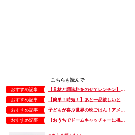
こちらも読んで
おすすめ記事
【具材と調味料をのせてレンチン】ケチャップ×バターの王道味！「うどんナポリタン」のできあがり♪
おすすめ記事
【簡単！時短！】あと一品欲しいときにおすすめの「卵とレタスの炒めもの」のレシピ
おすすめ記事
子どもが喜ぶ世界の晩ごはん！アメリカのフライドチキン＆フライドポテト
おすすめ記事
【おうちでドームキャッチャーに挑戦だ】アンパンマン わくわくドームキャッチャー