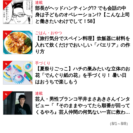
連載
2
部長がヘッドハンティング!? でも会話の中
身は子どものオペレーション!?【こんな上司
と働きたいわけでして！58】
ごはん・おやつ
3
【旅行気分でスペイン料理】炊飯器に材料を
入れて炊くだけでおいしい「パエリア」の作
り方
手づくり
4
【夏祭りごっこ】ハチの巣みたいな立体のお
花「でんぐり紙の花」を手づくり！ 暑い日
はおうちで楽しもう
連載
5
芸人・男性ブランコ平井まさあきさんインタ
ビュー「『そのままやってたら順番が回って
くるやろ』芸人仲間の何気ない一言に救われ
てきたから、頑張れる」
（8/1～8/8）