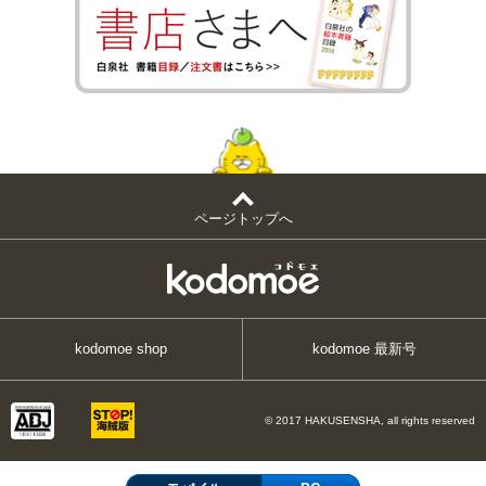
ページトップへ
kodomoe shop
kodomoe 最新号
© 2017 HAKUSENSHA, all rights reserved