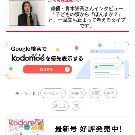
こちらも読みたい
俳優・青木崇高さんインタビュー
「子どもの頃から『ほんまか？』
と、一旦立ち止まって考えるタイプ
です」
キーワード：
おべんとう
お弁当
入園
弁当
豚こま
鶏