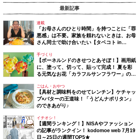
最新記事
連載
「お母さんのひとり時間」を持つことに「罪
悪感」は不要。家族を頼れないときは、お母
さん同士で助け合いたい【タベコト in
Berlin・130】
手づくり
【ボーネルンドのきせつとあそぼ！】画用紙
に、塗って、切って、貼って完成！ 夏を彩
る元気なお花「カラフルサンフラワー」の作
り方
ごはん・おやつ
【具材と調味料をのせてレンチン】ケチャッ
プ×バターの王道味！「うどんナポリタン」
のできあがり♪
イチオシ！
【週間ランキング！】NISAやファッション
の記事がランクイン！ kodomoe web 7月19
日～25日の週間TOP5★