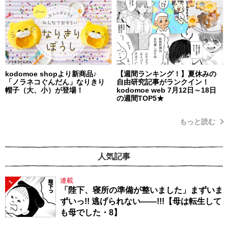
kodomoe shopより新商品♪
【週間ランキング！】夏休みの
「ノラネコぐんだん」なりきり
自由研究記事がランクイン！
帽子（大、小）が登場！
kodomoe web 7月12日～18日
の週間TOP5★
もっと読む
人気記事
連載
1
「陛下、寝所の準備が整いました」まずいま
ずいっ!! 逃げられない――!!!【母は転生して
も母でした・8】