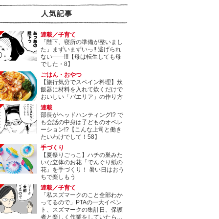
人気記事
連載／子育て
「陛下、寝所の準備が整いまし
た」まずいまずいっ!! 逃げられ
ない――!!!【母は転生しても母
でした・8】
ごはん・おやつ
【旅行気分でスペイン料理】炊
飯器に材料を入れて炊くだけで
おいしい「パエリア」の作り方
連載
部長がヘッドハンティング!? で
も会話の中身は子どものオペレ
ーション!?【こんな上司と働き
たいわけでして！58】
手づくり
【夏祭りごっこ】ハチの巣みた
いな立体のお花「でんぐり紙の
花」を手づくり！ 暑い日はおう
ちで楽しもう
連載／子育て
「私スズマークのこと全部わか
ってるので」PTAの一大イベン
ト、スズマークの集計日、保護
者と楽しく作業をしていたら…