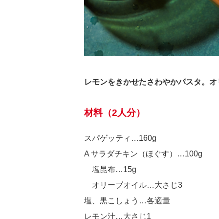
レモンをきかせたさわやかパスタ。オ
材料（2人分）
スパゲッティ…160g
A サラダチキン（ほぐす）…100g
塩昆布…15g
オリーブオイル…大さじ3
塩、黒こしょう…各適量
レモン汁…大さじ1