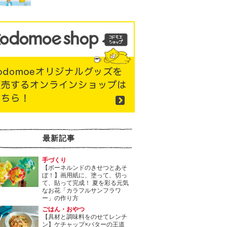
最新記事
手づくり
【ボーネルンドのきせつとあそ
ぼ！】画用紙に、塗って、切っ
て、貼って完成！ 夏を彩る元気
なお花「カラフルサンフラワ
ー」の作り方
ごはん・おやつ
【具材と調味料をのせてレンチ
ン】ケチャップ×バターの王道