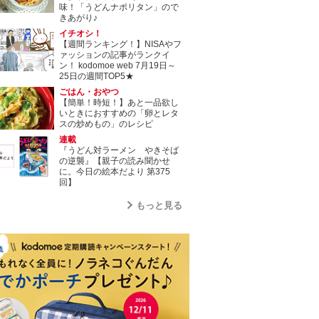
味！「うどんナポリタン」ので
きあがり♪
イチオシ！
【週間ランキング！】NISAやフ
ァッションの記事がランクイ
ン！ kodomoe web 7月19日～
25日の週間TOP5★
ごはん・おやつ
【簡単！時短！】あと一品欲し
いときにおすすめの「卵とレタ
スの炒めもの」のレシピ
連載
『うどん対ラーメン やきそば
の逆襲』【親子の読み聞かせ
に。今日の絵本だより 第375
回】
もっと見る