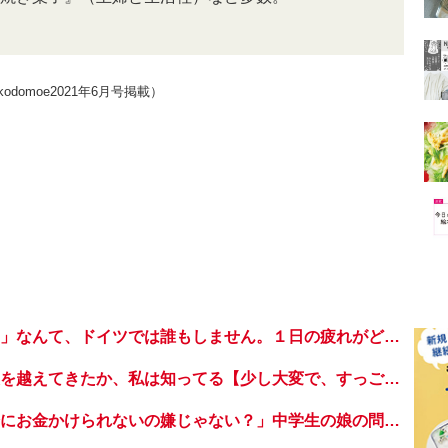
omoe2021年6月号掲載）
夕方から「揚げ物」なんて、ドイツでは誰もしません。１日の疲れがどーっと出る時間帯、お母さんも料理どころではない！【日登美のタベコト in Berlin・49】
どれだけ苦しい夜を越えてきたか、私は知ってる【少し大変で、すっごく幸せ～ドラベ症候群の娘と心臓に毛の生えた母～・45】
「お母さん、自分にお金かけられないの嫌じゃない？」中学生の娘の問いかけに、母は…【大きくなってく娘と私・77】