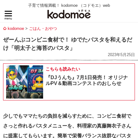
子育て情報満載！ kodomoe （コドモエ）web
kodomoe
ごはん・おやつ
ぜーんぶコンビニ食材で！ ゆでたパスタを和えるだ
け「明太子と海苔のパスタ」
2023年5月25日
こちらも読みたい
『DJうんち』7月1日発売！ オリジナ
ルPV＆動画コンテストのおしらせ
少しでもママたちの負担を減らすために、コンビニ食材で
さっと作れるパスタメニューを、料理家の真藤舞衣子さん
に提案してもらいます。簡単で栄養バランス抜群なパスタ