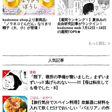
kodomoe shopより新商品♪
【週間ランキング！】夏休みの
「ノラネコぐんだん」なりきり
自由研究記事がランクイン！
帽子（大、小）が登場！
kodomoe web 7月12日～18日
の週間TOP5★
もっと読む
人気記事
連載
1
「陛下、寝所の準備が整いました」まずいま
ずいっ!! 逃げられない――!!!【母は転生して
も母でした・8】
ごはん・おやつ
2
【旅行気分でスペイン料理】炊飯器に材料を
入れて炊くだけでおいしい「パエリア」の作