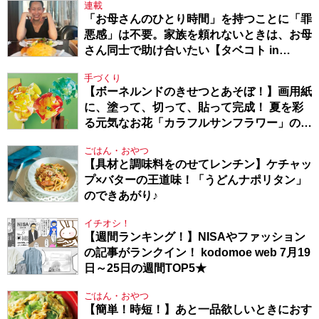
連載
「お母さんのひとり時間」を持つことに「罪
悪感」は不要。家族を頼れないときは、お母
さん同士で助け合いたい【タベコト in
Berlin・130】
手づくり
【ボーネルンドのきせつとあそぼ！】画用紙
に、塗って、切って、貼って完成！ 夏を彩
る元気なお花「カラフルサンフラワー」の作
り方
ごはん・おやつ
【具材と調味料をのせてレンチン】ケチャッ
プ×バターの王道味！「うどんナポリタン」
のできあがり♪
イチオシ！
【週間ランキング！】NISAやファッション
の記事がランクイン！ kodomoe web 7月19
日～25日の週間TOP5★
ごはん・おやつ
【簡単！時短！】あと一品欲しいときにおす