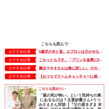
こちらも読んで
おすすめ記事
5歳児の今と昔。エプロンは欠かせない、ただ前とひとつ違うのは…【もちもち！おもちBOY・44】
おすすめ記事
ごもっともです。「プリンを金庫に5個入れました」と書いた娘に先生は？【よっといで3姉妹・13】
おすすめ記事
義父マキオさんは鳥に詳しい。その理由に思わず「ファーッ」【しぶしぶ同居したら義父が最高だった件・20】
おすすめ記事
【おうちでドームキャッチャーに挑戦だ】アンパンマン わくわくドームキャッチャー
こちらも読みたい
「親の死が怖い」という気持ちの奥
にあるものは？玉置妙憂さん×うつ
みさえさん対談【『父の逝きざま 末