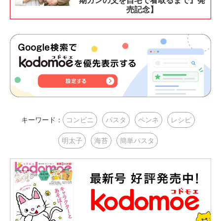
期ガンの父を自宅で看取るまで』発
売記念】
キーワード：
コンビニ
パスタ
ペンネ
レシピ
明太子
海苔
簡単パスタ