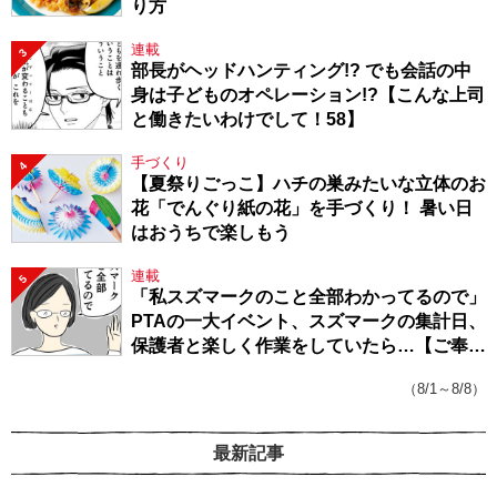
り方
連載
3
部長がヘッドハンティング!? でも会話の中
身は子どものオペレーション!?【こんな上司
と働きたいわけでして！58】
手づくり
4
【夏祭りごっこ】ハチの巣みたいな立体のお
花「でんぐり紙の花」を手づくり！ 暑い日
はおうちで楽しもう
連載
5
「私スズマークのこと全部わかってるので」
PTAの一大イベント、スズマークの集計日、
保護者と楽しく作業をしていたら…【ご奉仕
戦隊★PTA・19】
（8/1～8/8）
最新記事