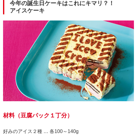
今年の誕生日ケーキはこれにキマリ？！
アイスケーキ
材料（豆腐パック１丁分）
好みのアイス２種 … 各100～140g