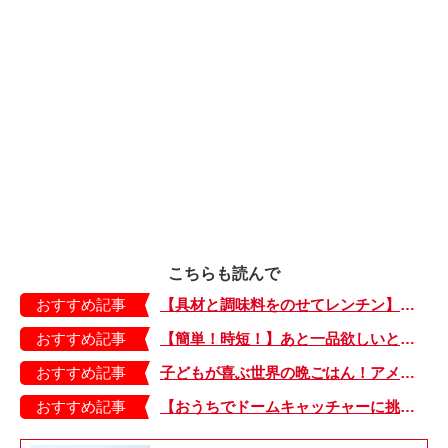
こちらも読んで
おすすめ記事
【具材と調味料をのせてレンチン】ケチャップ×バターの王道味！「うどんナポリタン」のできあがり♪
おすすめ記事
【簡単！時短！】あと一品欲しいときにおすすめの「卵とレタスの炒めもの」のレシピ
おすすめ記事
子どもが喜ぶ世界の晩ごはん！アメリカのフライドチキン＆フライドポテト
おすすめ記事
【おうちでドームキャッチャーに挑戦だ】アンパンマン わくわくドームキャッチャー