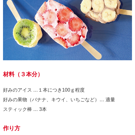
材料（３本分）
好みのアイス …１本につき100ｇ程度
好みの果物（バナナ、キウイ、いちごなど）… 適量
スティック棒 … 3本
作り方