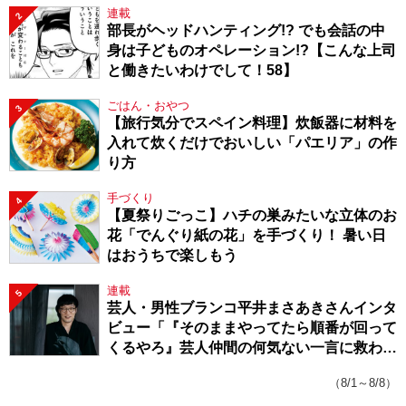
連載
2
部長がヘッドハンティング!? でも会話の中
身は子どものオペレーション!?【こんな上司
と働きたいわけでして！58】
ごはん・おやつ
3
【旅行気分でスペイン料理】炊飯器に材料を
入れて炊くだけでおいしい「パエリア」の作
り方
手づくり
4
【夏祭りごっこ】ハチの巣みたいな立体のお
花「でんぐり紙の花」を手づくり！ 暑い日
はおうちで楽しもう
連載
5
芸人・男性ブランコ平井まさあきさんインタ
ビュー「『そのままやってたら順番が回って
くるやろ』芸人仲間の何気ない一言に救われ
てきたから、頑張れる」
（8/1～8/8）