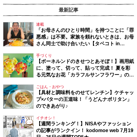
最新記事
連載
「お母さんのひとり時間」を持つことに「罪
悪感」は不要。家族を頼れないときは、お母
さん同士で助け合いたい【タベコト in
Berlin・130】
手づくり
【ボーネルンドのきせつとあそぼ！】画用紙
に、塗って、切って、貼って完成！ 夏を彩
る元気なお花「カラフルサンフラワー」の作
り方
ごはん・おやつ
【具材と調味料をのせてレンチン】ケチャッ
プ×バターの王道味！「うどんナポリタン」
のできあがり♪
イチオシ！
【週間ランキング！】NISAやファッション
の記事がランクイン！ kodomoe web 7月19