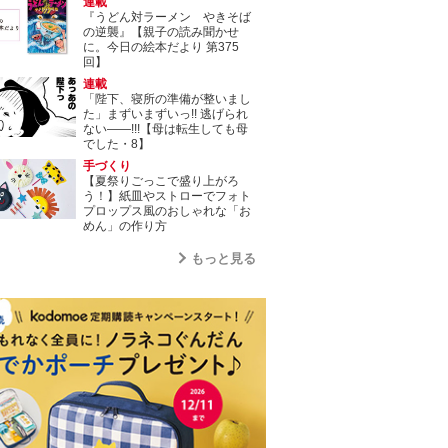
連載
『うどん対ラーメン やきそば
の逆襲』【親子の読み聞かせ
に。今日の絵本だより 第375
回】
連載
「陛下、寝所の準備が整いまし
た」まずいまずいっ!! 逃げられ
ない――!!!【母は転生しても母
でした・8】
手づくり
【夏祭りごっこで盛り上がろ
う！】紙皿やストローでフォト
プロップス風のおしゃれな「お
めん」の作り方
もっと見る