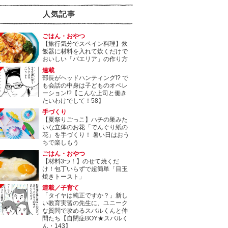
人気記事
ごはん・おやつ
【旅行気分でスペイン料理】炊
飯器に材料を入れて炊くだけで
おいしい「パエリア」の作り方
連載
部長がヘッドハンティング!? で
も会話の中身は子どものオペレ
ーション!?【こんな上司と働き
たいわけでして！58】
手づくり
【夏祭りごっこ】ハチの巣みた
いな立体のお花「でんぐり紙の
花」を手づくり！ 暑い日はおう
ちで楽しもう
ごはん・おやつ
【材料3つ！】のせて焼くだ
け！包丁いらずで超簡単「目玉
焼きトースト」
連載／子育て
「タイヤは純正ですか？」新し
い教育実習の先生に、ユニーク
な質問で攻めるスバルくんと仲
間たち【自閉症BOY★スバルく
ん・143】