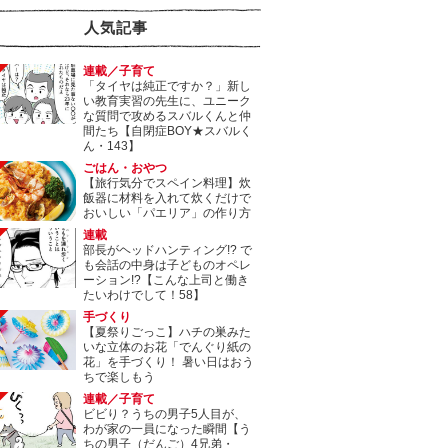
人気記事
連載／子育て
「タイヤは純正ですか？」新し
い教育実習の先生に、ユニーク
な質問で攻めるスバルくんと仲
間たち【自閉症BOY★スバルく
ん・143】
ごはん・おやつ
【旅行気分でスペイン料理】炊
飯器に材料を入れて炊くだけで
おいしい「パエリア」の作り方
連載
部長がヘッドハンティング!? で
も会話の中身は子どものオペレ
ーション!?【こんな上司と働き
たいわけでして！58】
手づくり
【夏祭りごっこ】ハチの巣みた
いな立体のお花「でんぐり紙の
花」を手づくり！ 暑い日はおう
ちで楽しもう
連載／子育て
ビビり？うちの男子5人目が、
わが家の一員になった瞬間【う
ちの男子（だんご）4兄弟・