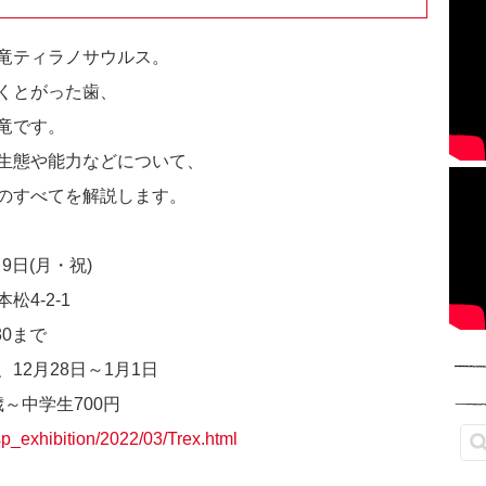
竜ティラノサウルス。
くとがった歯、
竜です。
生態や能力などについて、
のすべてを解説します。
月9日(月・祝)
4-2-1
30まで
、12月28日～1月1日
歳～中学生700円
sp_exhibition/2022/03/Trex.html