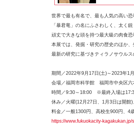
世界で最も有名で、最も人気の高い恐
「暴君竜」の名にふさわしく、太く鋭
頑丈で大きな頭を持つ最大級の肉食恐
本展では、発掘・研究の歴史のほか、
最新の研究に基づきティラノサウルス
期間／2022年9月17日(土)～2023年1
会場／福岡市科学館 福岡市中央区六本松
時間／9:30～18:00 ※最終入場は17:
休み／火曜(12月27日、1月3日は開館)
料金／一般1300円、高校生900円、4
https://www.fukuokacity-kagakukan.jp/