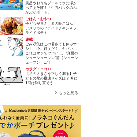
風呂やおうちプールで水に浮か
べてあそぼ！「牛乳パックのぷ
かぷかボート」
ごはん・おやつ
子どもが喜ぶ世界の晩ごはん！
アメリカのフライドチキン＆フ
ライドポテト
連載
ごみ収集はこの暑さでも休みナ
シ！「今…何度だ？」ヤバい…
これはマジでヤバい…。“真夏の
シューシューマン”篇【シューシ
ューマン・17】
カラダ・ココロ
【足の大きさを正しく測る】子
どもの靴の最適サイズは？ 月に
1回は測り直そう！
もっと見る