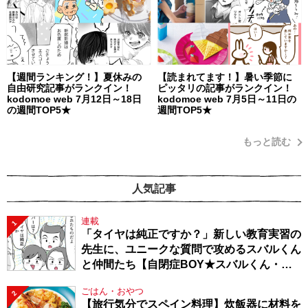
【週間ランキング！】夏休みの
【読まれてます！】暑い季節に
自由研究記事がランクイン！
ピッタリの記事がランクイン！
kodomoe web 7月12日～18日
kodomoe web 7月5日～11日の
の週間TOP5★
週間TOP5★
もっと読む
人気記事
連載
1
「タイヤは純正ですか？」新しい教育実習の
先生に、ユニークな質問で攻めるスバルくん
と仲間たち【自閉症BOY★スバルくん・
143】
ごはん・おやつ
2
【旅行気分でスペイン料理】炊飯器に材料を