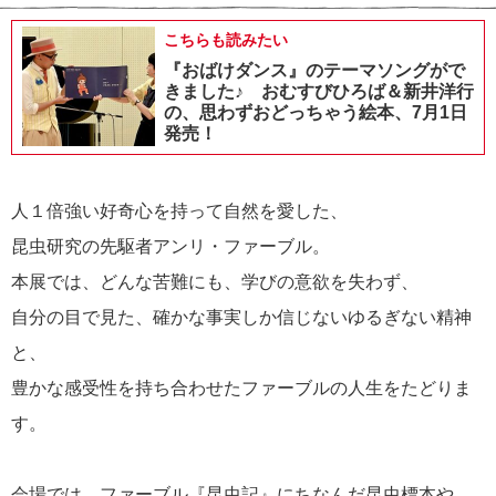
こちらも読みたい
『おばけダンス』のテーマソングがで
きました♪ おむすびひろば＆新井洋行
の、思わずおどっちゃう絵本、7月1日
発売！
人１倍強い好奇心を持って自然を愛した、
昆虫研究の先駆者アンリ・ファーブル。
本展では、どんな苦難にも、学びの意欲を失わず、
自分の目で見た、確かな事実しか信じないゆるぎない精神
と、
豊かな感受性を持ち合わせたファーブルの人生をたどりま
す。
会場では、ファーブル『昆虫記』にちなんだ昆虫標本や