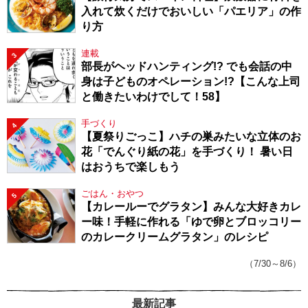
入れて炊くだけでおいしい「パエリア」の作
り方
連載
3
部長がヘッドハンティング!? でも会話の中
身は子どものオペレーション!?【こんな上司
と働きたいわけでして！58】
手づくり
4
【夏祭りごっこ】ハチの巣みたいな立体のお
花「でんぐり紙の花」を手づくり！ 暑い日
はおうちで楽しもう
ごはん・おやつ
5
【カレールーでグラタン】みんな大好きカレ
ー味！手軽に作れる「ゆで卵とブロッコリー
のカレークリームグラタン」のレシピ
（7/30～8/6）
最新記事