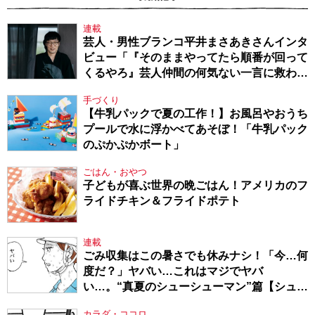
連載
芸人・男性ブランコ平井まさあきさんインタ
ビュー「『そのままやってたら順番が回って
くるやろ』芸人仲間の何気ない一言に救われ
てきたから、頑張れる」
手づくり
【牛乳パックで夏の工作！】お風呂やおうち
プールで水に浮かべてあそぼ！「牛乳パック
のぷかぷかボート」
ごはん・おやつ
子どもが喜ぶ世界の晩ごはん！アメリカのフ
ライドチキン＆フライドポテト
連載
ごみ収集はこの暑さでも休みナシ！「今…何
度だ？」ヤバい…これはマジでヤバ
い…。“真夏のシューシューマン”篇【シュー
シューマン・17】
カラダ・ココロ