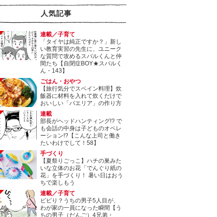
人気記事
連載／子育て
「タイヤは純正ですか？」新し
い教育実習の先生に、ユニーク
な質問で攻めるスバルくんと仲
間たち【自閉症BOY★スバルく
ん・143】
ごはん・おやつ
【旅行気分でスペイン料理】炊
飯器に材料を入れて炊くだけで
おいしい「パエリア」の作り方
連載
部長がヘッドハンティング!? で
も会話の中身は子どものオペレ
ーション!?【こんな上司と働き
たいわけでして！58】
手づくり
【夏祭りごっこ】ハチの巣みた
いな立体のお花「でんぐり紙の
花」を手づくり！ 暑い日はおう
ちで楽しもう
連載／子育て
ビビり？うちの男子5人目が、
わが家の一員になった瞬間【う
ちの男子（だんご）4兄弟・