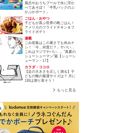
風呂やおうちプールで水に浮か
べてあそぼ！「牛乳パックのぷ
かぷかボート」
ごはん・おやつ
子どもが喜ぶ世界の晩ごはん！
アメリカのフライドチキン＆フ
ライドポテト
連載
ごみ収集はこの暑さでも休みナ
シ！「今…何度だ？」ヤバい…
これはマジでヤバい…。“真夏の
シューシューマン”篇【シューシ
ューマン・17】
カラダ・ココロ
【足の大きさを正しく測る】子
どもの靴の最適サイズは？ 月に
1回は測り直そう！
もっと見る