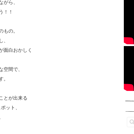
ながら、
う！！
のもの。
し、
が面白おかしく
な空間で、
す。
ことが出来る
スポット、
。