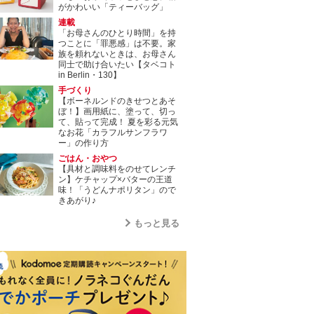
がかわいい「ティーバッグ」
連載
「お母さんのひとり時間」を持
つことに「罪悪感」は不要。家
族を頼れないときは、お母さん
同士で助け合いたい【タベコト
in Berlin・130】
手づくり
【ボーネルンドのきせつとあそ
ぼ！】画用紙に、塗って、切っ
て、貼って完成！ 夏を彩る元気
なお花「カラフルサンフラワ
ー」の作り方
ごはん・おやつ
【具材と調味料をのせてレンチ
ン】ケチャップ×バターの王道
味！「うどんナポリタン」ので
きあがり♪
もっと見る