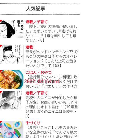
人気記事
連載／子育て
「陛下、寝所の準備が整いまし
た」まずいまずいっ!! 逃げられ
ない――!!!【母は転生しても母
でした・8】
連載
部長がヘッドハンティング!? で
も会話の中身は子どものオペレ
ーション!?【こんな上司と働き
たいわけでして！58】
ごはん・おやつ
【旅行気分でスペイン料理】炊
ons_2022/ex_2022_0416.html
飯器に材料を入れて炊くだけで
おいしい「パエリア」の作り方
連載／子育て
高校生のニイニが帰宅したら様
子が変。お顔が青いかも…？ そ
の理由にオトト君は…【10歳差
兄弟！ぼくのニイニは高校生・
3】
手づくり
【夏祭りごっこ】ハチの巣みた
いな立体のお花「でんぐり紙の
花」を手づくり！ 暑い日はおう