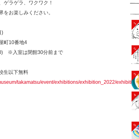
、ゲラゲラ、ワクワク！
界をお楽しみください。
1
)
町10番地4
2
:00) ※入室は閉館30分前まで
高校生以下無料
3
/museum/takamatsu/event/exhibitions/exhibition_2022/exhibiti
4
5