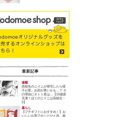
最新記事
連載
高校生のニイニが帰宅したら様
子が変。お顔が青いかも…？ そ
の理由にオトト君は…【10歳差
兄弟！ぼくのニイニは高校生・
3】
暮らし
【プチギフトにおすすめ！】お
いしいお茶でホッとひと息。箱