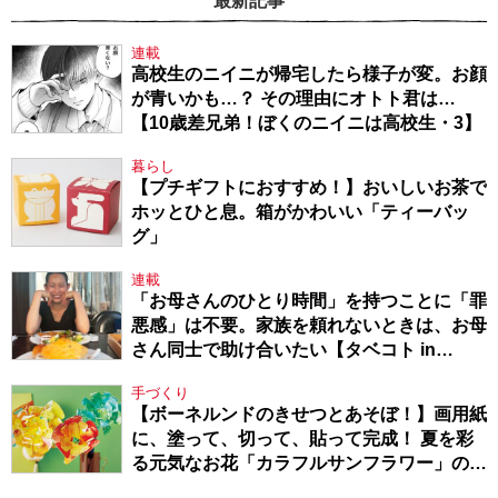
最新記事
連載
高校生のニイニが帰宅したら様子が変。お顔
が青いかも…？ その理由にオトト君は…
【10歳差兄弟！ぼくのニイニは高校生・3】
暮らし
【プチギフトにおすすめ！】おいしいお茶で
ホッとひと息。箱がかわいい「ティーバッ
グ」
連載
「お母さんのひとり時間」を持つことに「罪
悪感」は不要。家族を頼れないときは、お母
さん同士で助け合いたい【タベコト in
Berlin・130】
手づくり
【ボーネルンドのきせつとあそぼ！】画用紙
に、塗って、切って、貼って完成！ 夏を彩
る元気なお花「カラフルサンフラワー」の作
り方