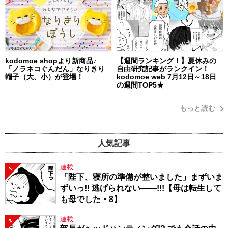
kodomoe shopより新商品♪
【週間ランキング！】夏休みの
「ノラネコぐんだん」なりきり
自由研究記事がランクイン！
帽子（大、小）が登場！
kodomoe web 7月12日～18日
の週間TOP5★
もっと読む
人気記事
連載
1
「陛下、寝所の準備が整いました」まずいま
ずいっ!! 逃げられない――!!!【母は転生して
も母でした・8】
連載
2