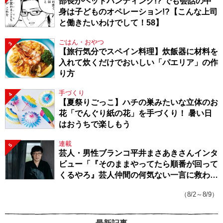
部長がヘッドハンティング!? でも会話の中
身は子どものオペレーション!?【こんな上司
と働きたいわけでして！58】
ごはん・おやつ
3
【旅行気分でスペイン料理】炊飯器に材料を
入れて炊くだけでおいしい「パエリア」の作
り方
手づくり
4
【夏祭りごっこ】ハチの巣みたいな立体のお
花「でんぐり紙の花」を手づくり！ 暑い日
はおうちで楽しもう
連載
5
芸人・男性ブランコ平井まさあきさんインタ
ビュー「『そのままやってたら順番が回って
くるやろ』芸人仲間の何気ない一言に救われ
てきたから、頑張れる」
（8/2～8/9）